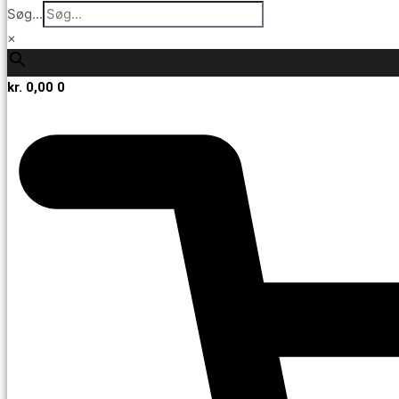
Søg...
×
kr.
0,00
0