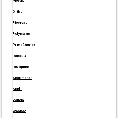
Mosaic
Orthur
Piocreat
Polymaker
PrimaCreator
Raise3D
Revopoint
Snapmaker
Sunlu
Vallejo
Wanhao