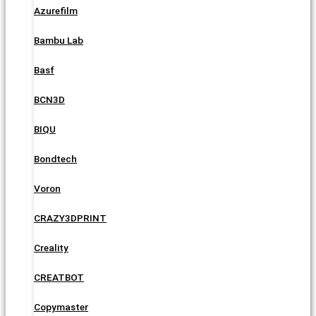
Azurefilm
Bambu Lab
Basf
BCN3D
BIQU
Bondtech
Voron
CRAZY3DPRINT
Creality
CREATBOT
Copymaster