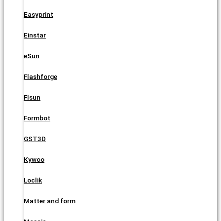
Easyprint
Einstar
eSun
Flashforge
Flsun
Formbot
GST3D
Kywoo
Loclik
Matter and form