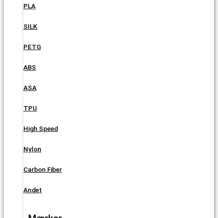
PLA
SILK
PETG
ABS
ASA
TPU
High Speed
Nylon
Carbon Fiber
Andet