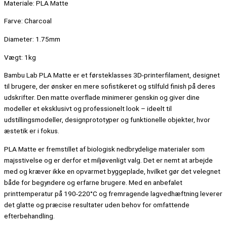
Materiale: PLA Matte
Farve: Charcoal
Diameter: 1.75mm
Vægt: 1kg
Bambu Lab PLA Matte er et førsteklasses 3D-printerfilament, designet
til brugere, der ønsker en mere sofistikeret og stilfuld finish på deres
udskrifter. Den matte overflade minimerer genskin og giver dine
modeller et eksklusivt og professionelt look – ideelt til
udstillingsmodeller, designprototyper og funktionelle objekter, hvor
æstetik er i fokus.
PLA Matte er fremstillet af biologisk nedbrydelige materialer som
majsstivelse og er derfor et miljøvenligt valg. Det er nemt at arbejde
med og kræver ikke en opvarmet byggeplade, hvilket gør det velegnet
både for begyndere og erfarne brugere. Med en anbefalet
printtemperatur på 190-220°C og fremragende lagvedhæftning leverer
det glatte og præcise resultater uden behov for omfattende
efterbehandling.