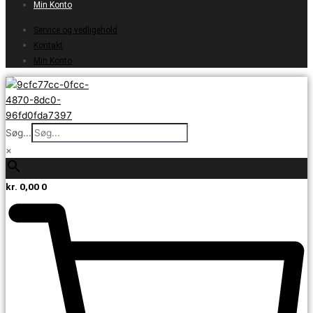
Min Konto
Service og vedligehold
Kontakt
Min Konto
Søg...
×
kr.
0,00
0