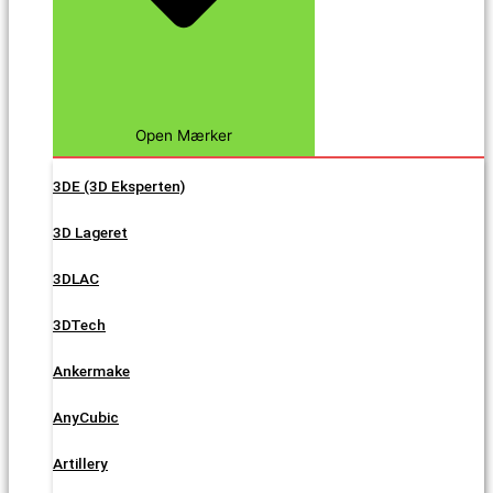
Open Mærker
3DE (3D Eksperten)
3D Lageret
3DLAC
3DTech
Ankermake
AnyCubic
Artillery