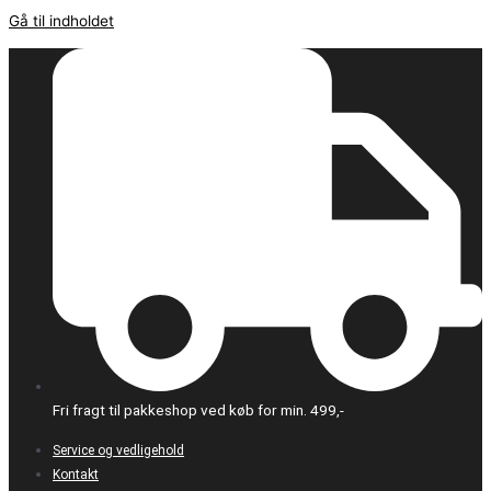
Gå til indholdet
Fri fragt til pakkeshop ved køb for min. 499,-
Service og vedligehold
Kontakt