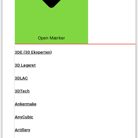
Open Mærker
3DE (3D Eksperten)
3D Lageret
3DLAC
3DTech
Ankermake
AnyCubic
Artillery