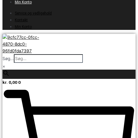
Min Konto
Service og vedligehold
Kontakt
Min Konto
Søg...
×
kr.
0,00
0