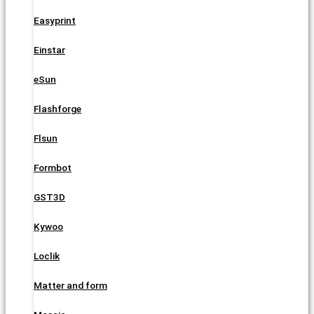
Easyprint
Einstar
eSun
Flashforge
Flsun
Formbot
GST3D
Kywoo
Loclik
Matter and form