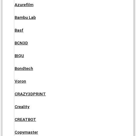
Azurefilm
Bambu Lab
Basf
BCN3D
BIQU
Bondtech
Voron
CRAZY3DPRINT
Creality
CREATBOT
Copymaster