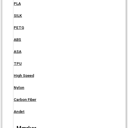
PLA
SILK
PETG
ABS
ASA
TPU
High Speed
Nylon
Carbon Fiber
Andet