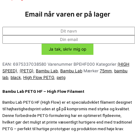
Email når varen er på lager
EAN:
6975337038580
Varenummer
BPEHF000
Kategorier
(HIGH
SPEED)
,
(PETG)
,
Bambu Lab
,
Bambu Lab
Mærker
75mm
,
bambu
lab
,
black
,
High Flow PETG
,
petg
Bambu Lab PETG HF – High Flow Filament
Bambu Lab PETG HF (High Flow) er et specialudviklet filament designet
til højhastighedsprint uden at gå på kompromis med styrke og kvalitet.
Denne forbedrede PETG-formulering har en optimeret flydeevne,
hvilket gør det muligt at printe væsentligt hurtigere end med traditionel
PETG – perfekt til hurtige prototyper og produktion med høje krav.