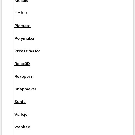
Mosaic
Orthur
Piocreat
Polymaker
PrimaCreator
Raise3D
Revopoint
Snapmaker
Sunlu
Vallejo
Wanhao