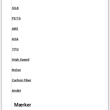
SILK
PETG
ABS
ASA
TPU
High Speed
Nylon
Carbon Fiber
Andet
Mærker