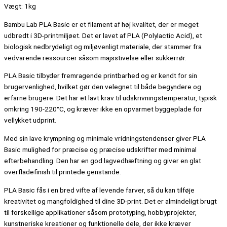
Vægt: 1kg
Bambu Lab PLA Basic er et filament af høj kvalitet, der er meget
udbredt i 3D-printmiljøet. Det er lavet af PLA (Polylactic Acid), et
biologisk nedbrydeligt og miljøvenligt materiale, der stammer fra
vedvarende ressourcer såsom majsstivelse eller sukkerrør.
PLA Basic tilbyder fremragende printbarhed og er kendt for sin
brugervenlighed, hvilket gør den velegnet til både begyndere og
erfarne brugere. Det har et lavt krav til udskrivningstemperatur, typisk
omkring 190-220°C, og kræver ikke en opvarmet byggeplade for
vellykket udprint.
Med sin lave krympning og minimale vridningstendenser giver PLA
Basic mulighed for præcise og præcise udskrifter med minimal
efterbehandling. Den har en god lagvedhæftning og giver en glat
overfladefinish til printede genstande.
PLA Basic fås i en bred vifte af levende farver, så du kan tilføje
kreativitet og mangfoldighed til dine 3D-print. Det er almindeligt brugt
til forskellige applikationer såsom prototyping, hobbyprojekter,
kunstneriske kreationer og funktionelle dele, der ikke kræver