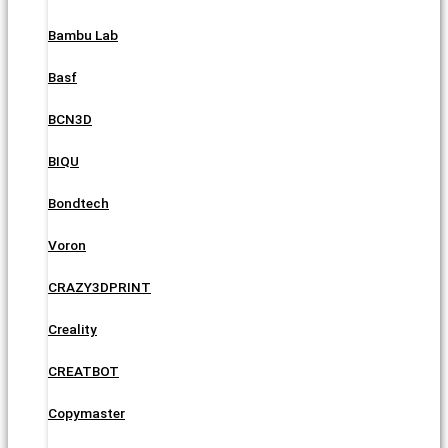
Bambu Lab
Basf
BCN3D
BIQU
Bondtech
Voron
CRAZY3DPRINT
Creality
CREATBOT
Copymaster