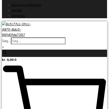
Service og vedligehold
Kontakt
Min Konto
Søg...
×
kr.
0,00
0