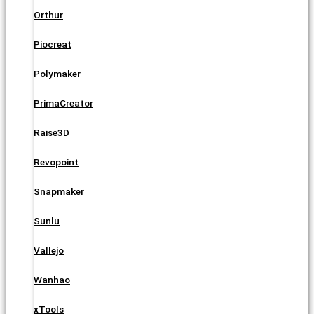
Orthur
Piocreat
Polymaker
PrimaCreator
Raise3D
Revopoint
Snapmaker
Sunlu
Vallejo
Wanhao
xTools