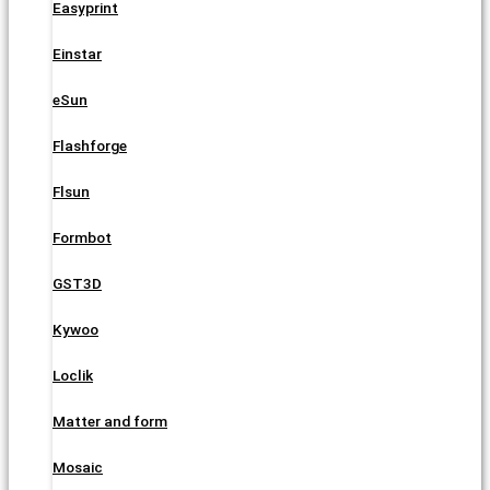
Easyprint
Einstar
eSun
Flashforge
Flsun
Formbot
GST3D
Kywoo
Loclik
Matter and form
Mosaic