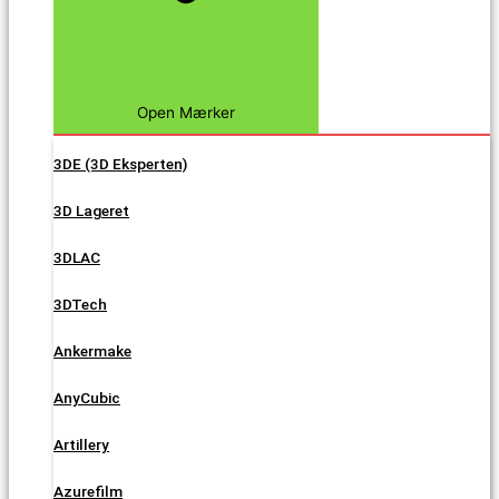
Open Mærker
3DE (3D Eksperten)
3D Lageret
3DLAC
3DTech
Ankermake
AnyCubic
Artillery
Azurefilm