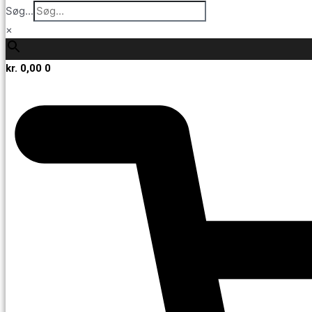
Søg...
×
kr.
0,00
0