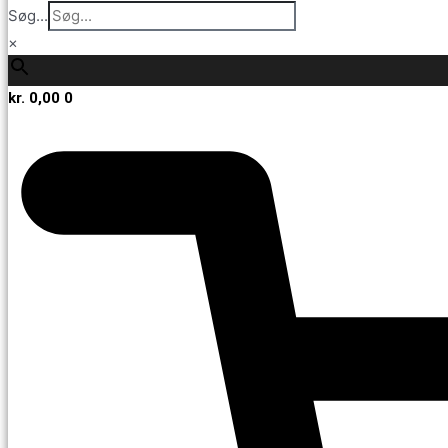
Søg...
×
kr.
0,00
0