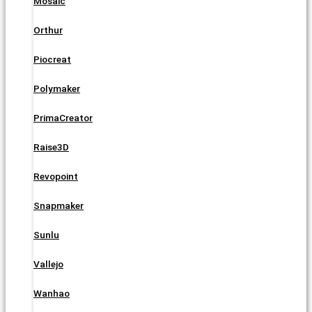
Mosaic
Orthur
Piocreat
Polymaker
PrimaCreator
Raise3D
Revopoint
Snapmaker
Sunlu
Vallejo
Wanhao