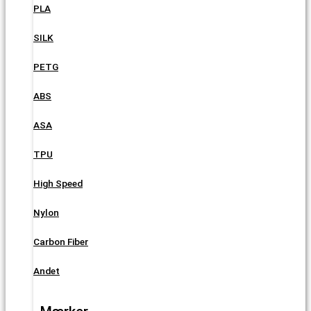
PLA
SILK
PETG
ABS
ASA
TPU
High Speed
Nylon
Carbon Fiber
Andet