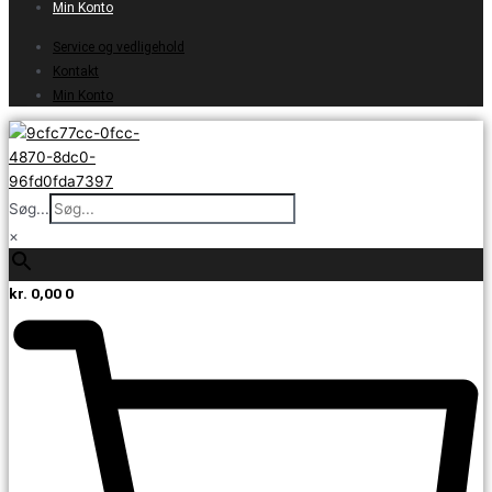
Min Konto
Service og vedligehold
Kontakt
Min Konto
Søg...
×
kr.
0,00
0