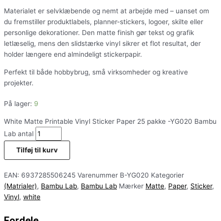
Materialet er selvklæbende og nemt at arbejde med – uanset om
du fremstiller produktlabels, planner-stickers, logoer, skilte eller
personlige dekorationer. Den matte finish gør tekst og grafik
letlæselig, mens den slidstærke vinyl sikrer et flot resultat, der
holder længere end almindeligt stickerpapir.
Perfekt til både hobbybrug, små virksomheder og kreative
projekter.
På lager:
9
White Matte Printable Vinyl Sticker Paper 25 pakke -YG020 Bambu
Lab antal
Tilføj til kurv
EAN:
6937285506245
Varenummer
B-YG020
Kategorier
(Matrialer)
,
Bambu Lab
,
Bambu Lab
Mærker
Matte
,
Paper
,
Sticker
,
Vinyl
,
white
Fordele