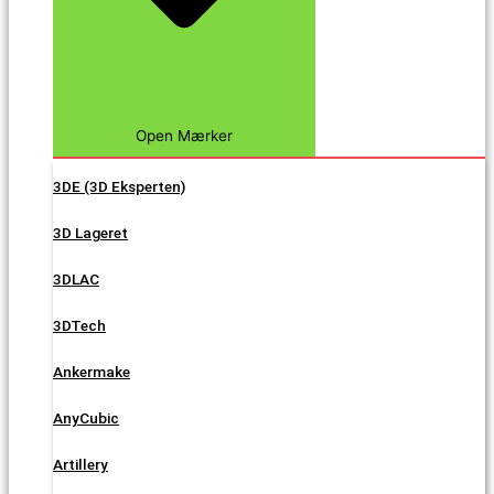
Open Mærker
3DE (3D Eksperten)
3D Lageret
3DLAC
3DTech
Ankermake
AnyCubic
Artillery