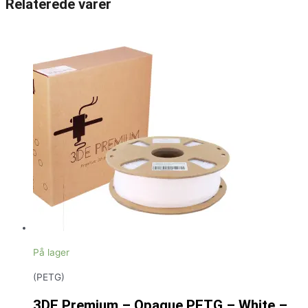
Relaterede varer
På lager
(PETG)
3DE Premium – Opaque PETG – White –