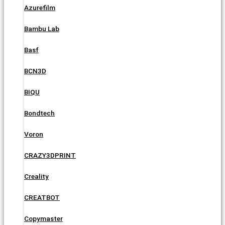
Azurefilm
Bambu Lab
Basf
BCN3D
BIQU
Bondtech
Voron
CRAZY3DPRINT
Creality
CREATBOT
Copymaster