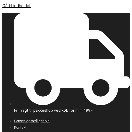
Gå til indholdet
Fri fragt til pakkeshop ved køb for min. 499,-
Service og vedligehold
Kontakt