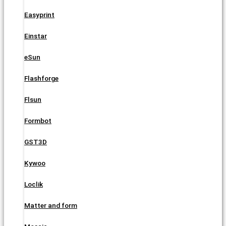
Easyprint
Einstar
eSun
Flashforge
Flsun
Formbot
GST3D
Kywoo
Loclik
Matter and form