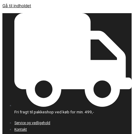
Gå til indholdet
Fri fragt til pakkeshop ved køb for min. 499,-
Service og vedligehold
Kontakt