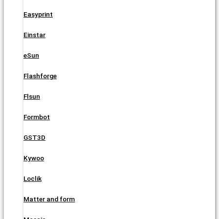
Easyprint
Einstar
eSun
Flashforge
Flsun
Formbot
GST3D
Kywoo
Loclik
Matter and form