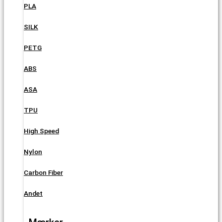
PLA
SILK
PETG
ABS
ASA
TPU
High Speed
Nylon
Carbon Fiber
Andet