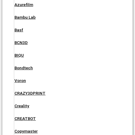
Azurefilm
Bambu Lab
Basf
BCN3D
BIQU
Bondtech
Voron
CRAZY3DPRINT
Creality
CREATBOT
Copymaster