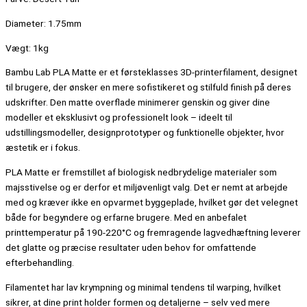
Diameter: 1.75mm
Vægt: 1kg
Bambu Lab PLA Matte er et førsteklasses 3D-printerfilament, designet
til brugere, der ønsker en mere sofistikeret og stilfuld finish på deres
udskrifter. Den matte overflade minimerer genskin og giver dine
modeller et eksklusivt og professionelt look – ideelt til
udstillingsmodeller, designprototyper og funktionelle objekter, hvor
æstetik er i fokus.
PLA Matte er fremstillet af biologisk nedbrydelige materialer som
majsstivelse og er derfor et miljøvenligt valg. Det er nemt at arbejde
med og kræver ikke en opvarmet byggeplade, hvilket gør det velegnet
både for begyndere og erfarne brugere. Med en anbefalet
printtemperatur på 190-220°C og fremragende lagvedhæftning leverer
det glatte og præcise resultater uden behov for omfattende
efterbehandling.
Filamentet har lav krympning og minimal tendens til warping, hvilket
sikrer, at dine print holder formen og detaljerne – selv ved mere