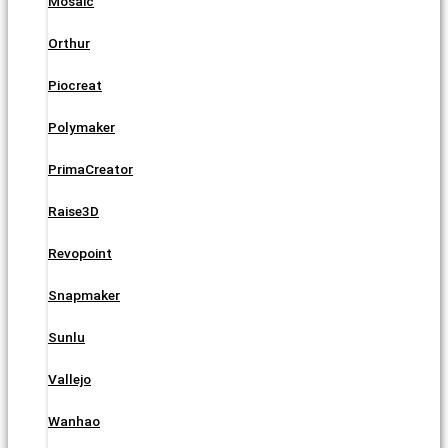
Mosaic
Orthur
Piocreat
Polymaker
PrimaCreator
Raise3D
Revopoint
Snapmaker
Sunlu
Vallejo
Wanhao