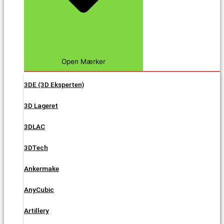
Open Mærker
3DE (3D Eksperten)
3D Lageret
3DLAC
3DTech
Ankermake
AnyCubic
Artillery