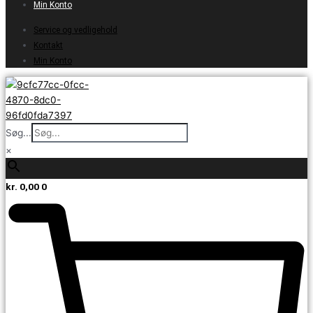
Min Konto
Service og vedligehold
Kontakt
Min Konto
Søg...
×
kr.
0,00
0