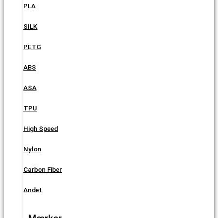
PLA
SILK
PETG
ABS
ASA
TPU
High Speed
Nylon
Carbon Fiber
Andet