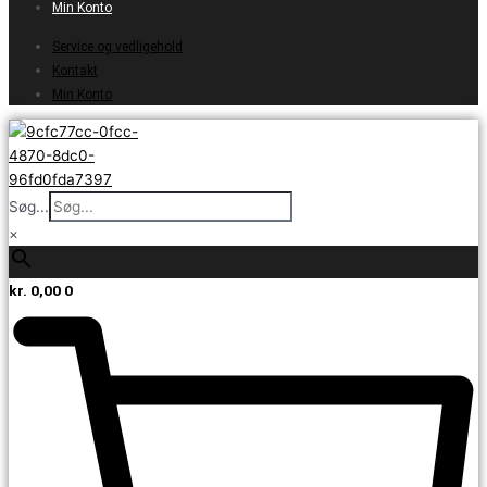
Min Konto
Service og vedligehold
Kontakt
Min Konto
Søg...
×
kr.
0,00
0