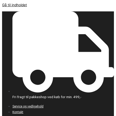
Gå til indholdet
Fri fragt til pakkeshop ved køb for min. 499,-
Service og vedligehold
Kontakt