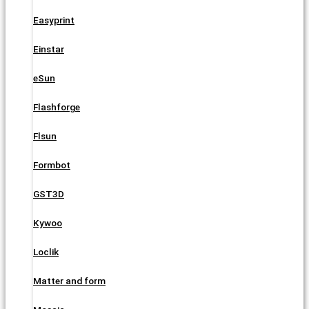
Easyprint
Einstar
eSun
Flashforge
Flsun
Formbot
GST3D
Kywoo
Loclik
Matter and form