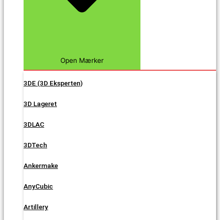
Open Mærker
3DE (3D Eksperten)
3D Lageret
3DLAC
3DTech
Ankermake
AnyCubic
Artillery