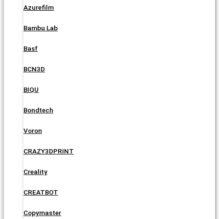
Azurefilm
Bambu Lab
Basf
BCN3D
BIQU
Bondtech
Voron
CRAZY3DPRINT
Creality
CREATBOT
Copymaster