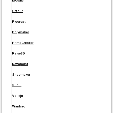
Mosaic
Orthur
Piocreat
Polymaker
PrimaCreator
Raise3D
Revopoint
Snapmaker
Sunlu
Vallejo
Wanhao