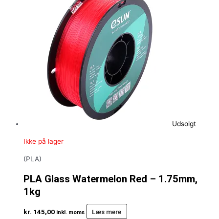
Udsolgt
Ikke på lager
(PLA)
PLA Glass Watermelon Red – 1.75mm,
1kg
kr.
145,00
Læs mere
inkl. moms