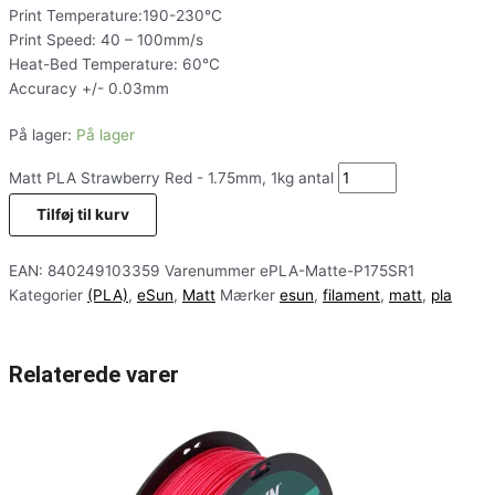
Print Temperature:190-230°C
Print Speed: 40 – 100mm/s
Heat-Bed Temperature: 60°C
Accuracy +/- 0.03mm
På lager:
På lager
Matt PLA Strawberry Red - 1.75mm, 1kg antal
Tilføj til kurv
EAN:
840249103359
Varenummer
ePLA-Matte-P175SR1
Kategorier
(PLA)
,
eSun
,
Matt
Mærker
esun
,
filament
,
matt
,
pla
Relaterede varer