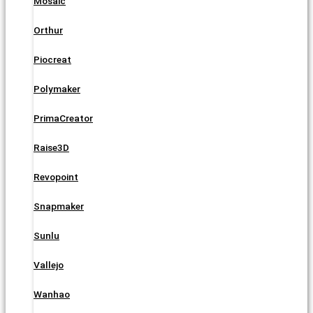
Mosaic
Orthur
Piocreat
Polymaker
PrimaCreator
Raise3D
Revopoint
Snapmaker
Sunlu
Vallejo
Wanhao