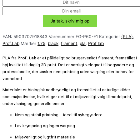
EAN:
5903707918843
Varenummer
FG-P60-E1
Kategorier
(PLA)
,
Prof.Lab
Mærker
1.75
,
black
,
filament
,
pla
,
Prof lab
PLA fra
Prof. Lab
er et pålideligt og brugervenligt filament, fremstillet i
høj kvalitet til daglig 3D-print. Det er særligt velegnet til begyndere og
professionelle, der ønsker nem printning uden warping eller behov for
varmebed.
Materialet er biologisk nedbrydeligt og fremstillet af naturlige kilder
som majsstivelse, hvilket gør det til et miljøvenligt valg til modelprint,
undervisning og generelle emner.
Nem og stabil printning – ideel til nybegyndere
Lav krympning og ingen warping
Miljøvenligt og lugtfrit materiale