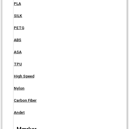
PLA
SILK
PETG
ABS
ASA
TPU
High Speed
Nylon
Carbon Fiber
Andet