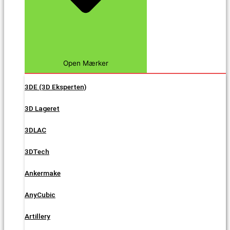
Open Mærker
3DE (3D Eksperten)
3D Lageret
3DLAC
3DTech
Ankermake
AnyCubic
Artillery