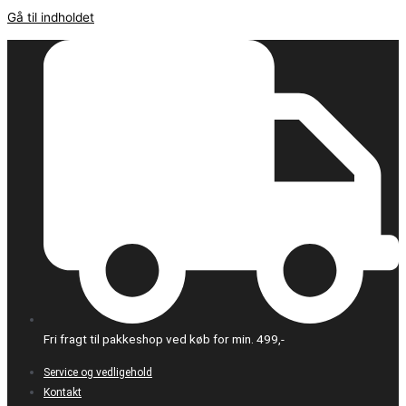
Gå til indholdet
Fri fragt til pakkeshop ved køb for min. 499,-
Service og vedligehold
Kontakt