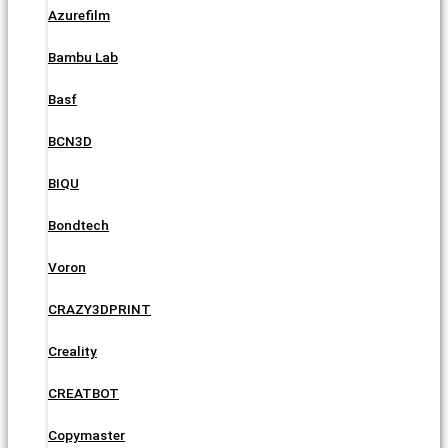
Azurefilm
Bambu Lab
Basf
BCN3D
BIQU
Bondtech
Voron
CRAZY3DPRINT
Creality
CREATBOT
Copymaster