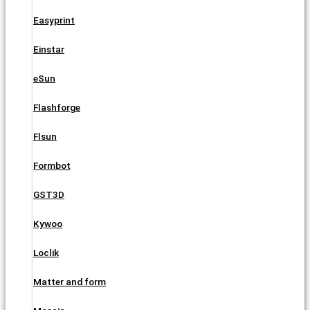
Easyprint
Einstar
eSun
Flashforge
Flsun
Formbot
GST3D
Kywoo
Loclik
Matter and form