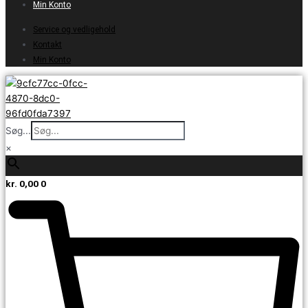
Min Konto
Service og vedligehold
Kontakt
Min Konto
Søg...
×
kr.
0,00
0