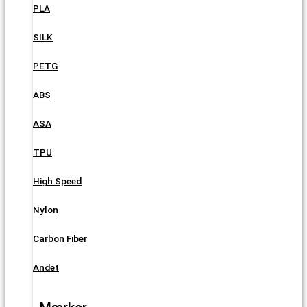
PLA
SILK
PETG
ABS
ASA
TPU
High Speed
Nylon
Carbon Fiber
Andet