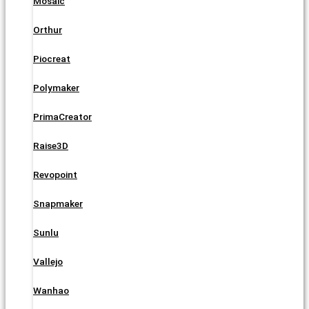
Mosaic
Orthur
Piocreat
Polymaker
PrimaCreator
Raise3D
Revopoint
Snapmaker
Sunlu
Vallejo
Wanhao