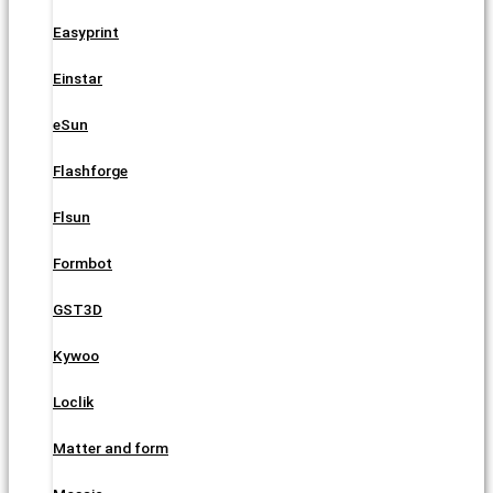
Easyprint
Einstar
eSun
Flashforge
Flsun
Formbot
GST3D
Kywoo
Loclik
Matter and form