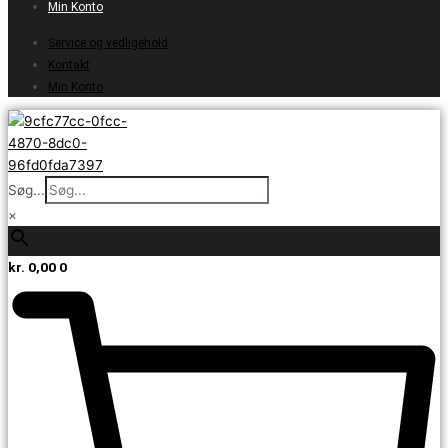
Min Konto
Service og vedligehold
Kontakt
Min Konto
Søg...
×
kr.
0,00
0