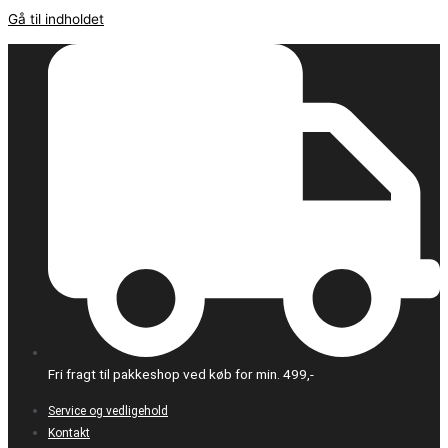
Gå til indholdet
Fri fragt til pakkeshop ved køb for min. 499,-
Service og vedligehold
Kontakt