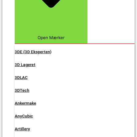
Open Mærker
3DE (3D Eksperten)
3D Lageret
3DLAC
3DTech
Ankermake
AnyCubic
Artillery