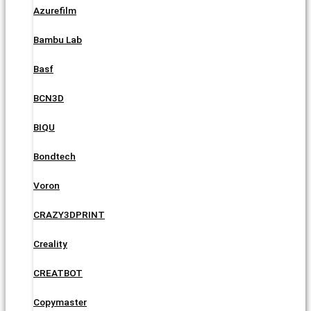
Azurefilm
Bambu Lab
Basf
BCN3D
BIQU
Bondtech
Voron
CRAZY3DPRINT
Creality
CREATBOT
Copymaster