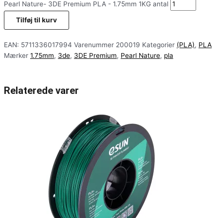
Pearl Nature- 3DE Premium PLA - 1.75mm 1KG antal
Tilføj til kurv
EAN:
5711336017994
Varenummer
200019
Kategorier
(PLA)
,
PLA
Mærker
1.75mm
,
3de
,
3DE Premium
,
Pearl Nature
,
pla
Relaterede varer