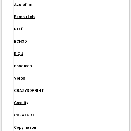
Azurefilm
Bambu Lab
Basf
BCN3D
BIQU
Bondtech
Voron
CRAZY3DPRINT
Creality
CREATBOT
Copymaster