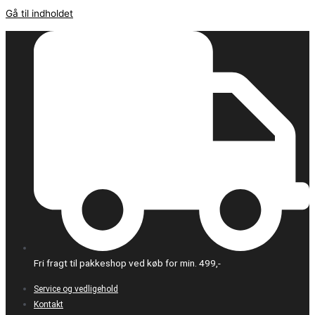
Gå til indholdet
Fri fragt til pakkeshop ved køb for min. 499,-
Service og vedligehold
Kontakt