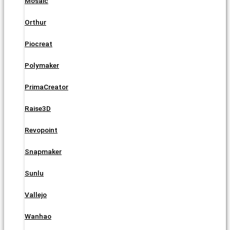
Mosaic
Orthur
Piocreat
Polymaker
PrimaCreator
Raise3D
Revopoint
Snapmaker
Sunlu
Vallejo
Wanhao