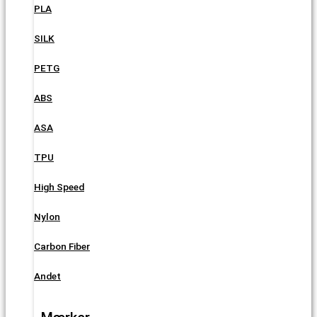
PLA
SILK
PETG
ABS
ASA
TPU
High Speed
Nylon
Carbon Fiber
Andet