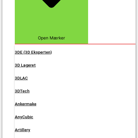
Open Mærker
3DE (3D Eksperten)
3D Lageret
3DLAC
3DTech
Ankermake
AnyCubic
Artillery