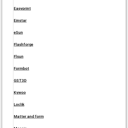
Easyprint
Einstar
eSun
Flashforge
Flsun
Formbot
GST3D
Kywoo
Loclik
Matter and form