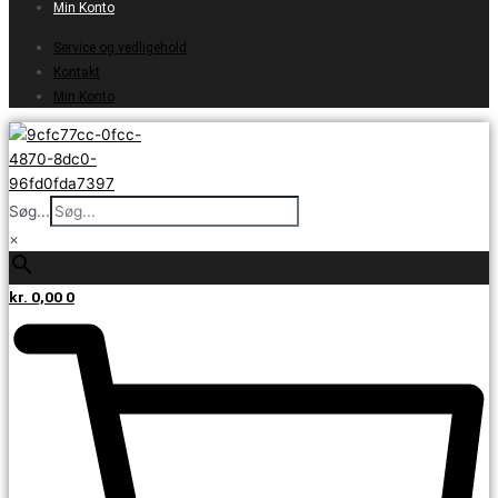
Min Konto
Service og vedligehold
Kontakt
Min Konto
Søg...
×
kr.
0,00
0