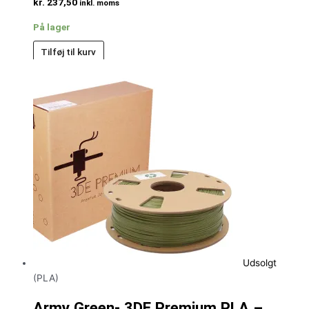
kr.
237,50
inkl. moms
På lager
Tilføj til kurv
Udsolgt
(PLA)
Army Green- 3DE Premium PLA –