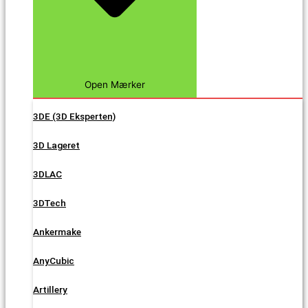
Open Mærker
3DE (3D Eksperten)
3D Lageret
3DLAC
3DTech
Ankermake
AnyCubic
Artillery