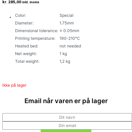
kr.
285,00
inkl. moms
Color
:
Special
Diameter
:
1.75mm
Dimensional tolerance
:
± 0.05mm
Printing temperature
:
190-210°C
Heated bed
:
not needed
Net weight
:
1 kg
Total weight
:
1,2 kg
Ikke på lager
Email når varen er på lager