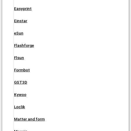
Easyprint
Einstar
eSun
Flashforge
Flsun
Formbot
GST3D
Kywoo
Loclik
Matter and form