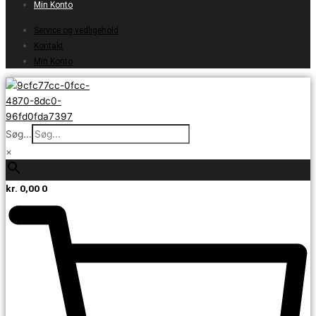
Min Konto
Service og vedligehold
Kontakt
Min Konto
Søg...
×
kr.
0,00
0