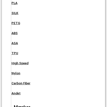
PLA
SILK
PETG
ABS
ASA
TPU
High Speed
Nylon
Carbon Fiber
Andet