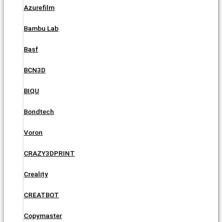
Azurefilm
Bambu Lab
Basf
BCN3D
BIQU
Bondtech
Voron
CRAZY3DPRINT
Creality
CREATBOT
Copymaster