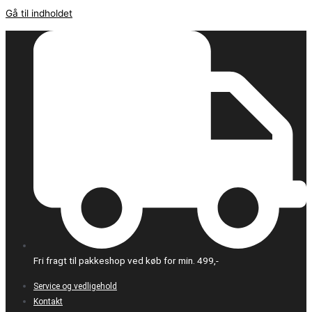
Gå til indholdet
Fri fragt til pakkeshop ved køb for min. 499,-
Service og vedligehold
Kontakt