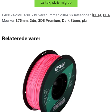
EAN:
7426934810219
Varenummer
200466
Kategorier
(PLA)
,
PLA
Mærker
1.75mm
,
3de
,
3DE Premium
,
Dark Stone
,
pla
Relaterede varer