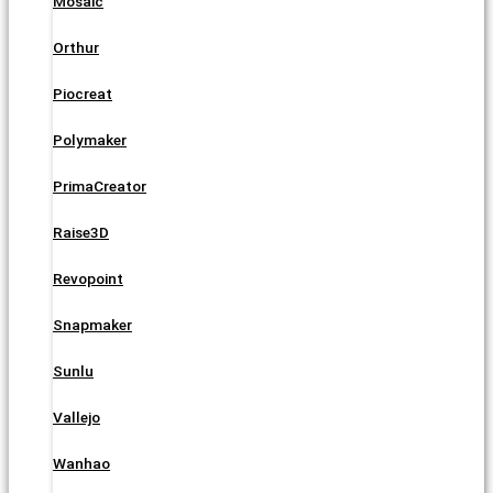
Mosaic
Orthur
Piocreat
Polymaker
PrimaCreator
Raise3D
Revopoint
Snapmaker
Sunlu
Vallejo
Wanhao