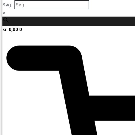
Søg...
×
kr.
0,00
0