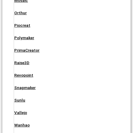
Mosaic
Orthur
Piocreat
Polymaker
PrimaCreator
Raise3D
Revopoint
Snapmaker
Sunlu
Vallejo
Wanhao