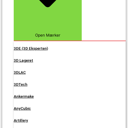
Open Mærker
3DE (3D Eksperten)
3D Lageret
3DLAC
3DTech
Ankermake
AnyCubic
Artillery