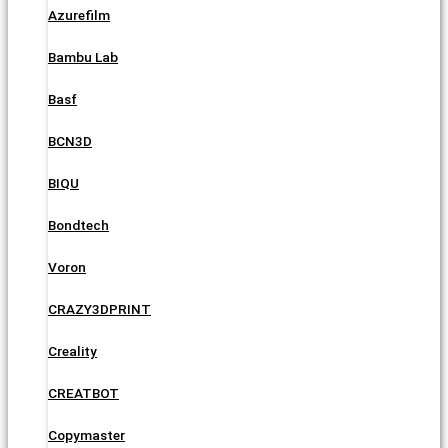
Azurefilm
Bambu Lab
Basf
BCN3D
BIQU
Bondtech
Voron
CRAZY3DPRINT
Creality
CREATBOT
Copymaster