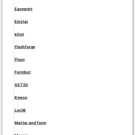
Easyprint
Einstar
eSun
Flashforge
Flsun
Formbot
GST3D
Kywoo
Loclik
Matter and form