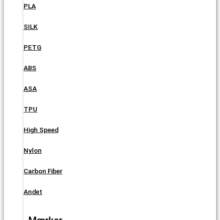
PLA
SILK
PETG
ABS
ASA
TPU
High Speed
Nylon
Carbon Fiber
Andet