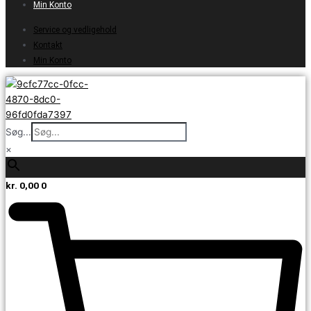
Min Konto
Service og vedligehold
Kontakt
Min Konto
Søg...
×
kr.
0,00
0