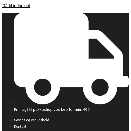
Gå til indholdet
Fri fragt til pakkeshop ved køb for min. 499,-
Service og vedligehold
Kontakt