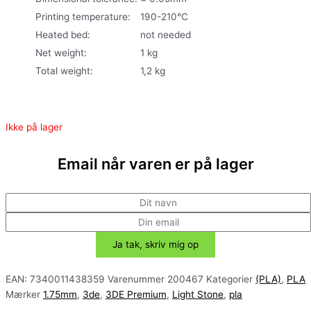
Printing temperature
:
190-210°C
Heated bed
:
not needed
Net weight
:
1 kg
Total weight
:
1,2 kg
Ikke på lager
Email når varen er på lager
EAN:
7340011438359
Varenummer
200467
Kategorier
(PLA)
,
PLA
Mærker
1.75mm
,
3de
,
3DE Premium
,
Light Stone
,
pla