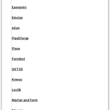
Easyprint
Einstar
eSun
Flashforge
Flsun
Formbot
GST3D
Kywoo
Loclik
Matter and form