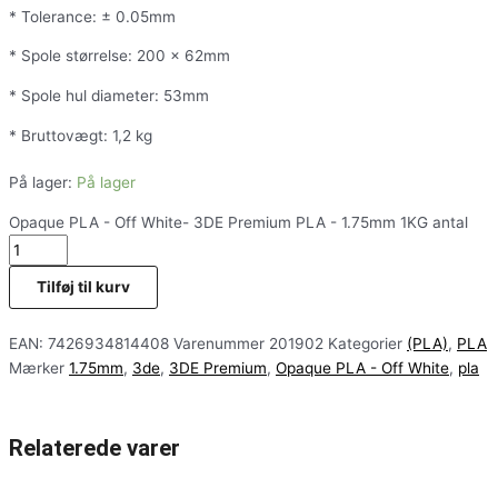
* Tolerance: ± 0.05mm
* Spole størrelse: 200 x 62mm
* Spole hul diameter: 53mm
* Bruttovægt: 1,2 kg
På lager:
På lager
Opaque PLA - Off White- 3DE Premium PLA - 1.75mm 1KG antal
Tilføj til kurv
EAN:
7426934814408
Varenummer
201902
Kategorier
(PLA)
,
PLA
Mærker
1.75mm
,
3de
,
3DE Premium
,
Opaque PLA - Off White
,
pla
Relaterede varer