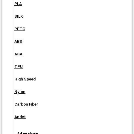
PLA
SILK
PETG
ABS
ASA
TPU
High Speed
Nylon
Carbon Fiber
Andet