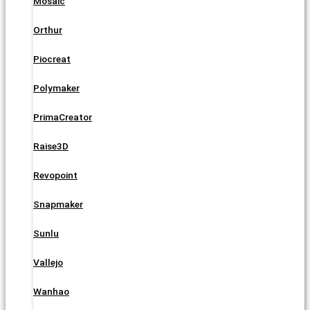
Mosaic
Orthur
Piocreat
Polymaker
PrimaCreator
Raise3D
Revopoint
Snapmaker
Sunlu
Vallejo
Wanhao