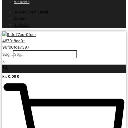
Min Konto
Service og vedligehold
Kontakt
Min Konto
Søg...
×
kr.
0,00
0