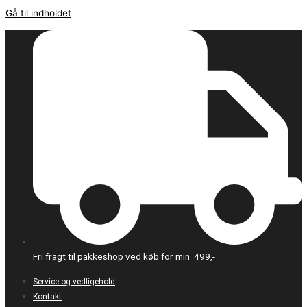
Gå til indholdet
Fri fragt til pakkeshop ved køb for min. 499,-
Service og vedligehold
Kontakt