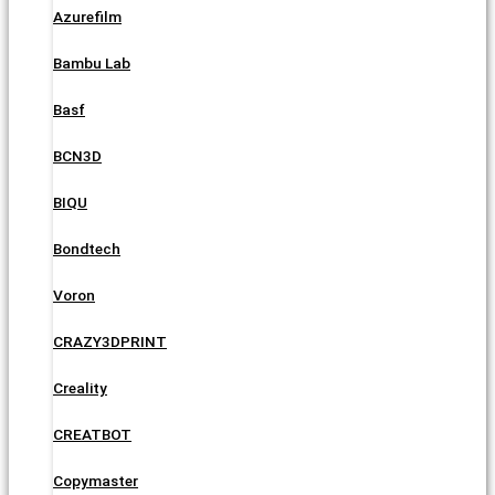
Azurefilm
Bambu Lab
Basf
BCN3D
BIQU
Bondtech
Voron
CRAZY3DPRINT
Creality
CREATBOT
Copymaster