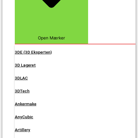
Open Mærker
3DE (3D Eksperten)
3D Lageret
3DLAC
3DTech
Ankermake
AnyCubic
Artillery