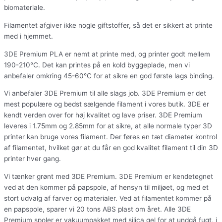
biomateriale.
Filamentet afgiver ikke nogle giftstoffer, så det er sikkert at printe
med i hjemmet.
3DE Premium PLA er nemt at printe med, og printer godt mellem
190-210°C. Det kan printes på en kold byggeplade, men vi
anbefaler omkring 45-60°C for at sikre en god første lags binding.
Vi anbefaler 3DE Premium til alle slags job. 3DE Premium er det
mest populære og bedst sælgende filament i vores butik. 3DE er
kendt verden over for høj kvalitet og lave priser. 3DE Premium
leveres i 1.75mm og 2.85mm for at sikre, at alle normale typer 3D
printer kan bruge vores filament. Der føres en tæt diameter kontrol
af filamentet, hvilket gør at du får en god kvalitet filament til din 3D
printer hver gang.
Vi tænker grønt med 3DE Premium. 3DE Premium er kendetegnet
ved at den kommer på papspole, af hensyn til miljøet, og med et
stort udvalg af farver og materialer. Ved at filamentet kommer på
en papspole, sparer vi 20 tons ABS plast om året. Alle 3DE
Premium spoler er vakuumpakket med silica gel for at undgå fugt, i