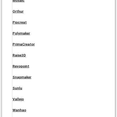
Mosaic
Orthur
Piocreat
Polymaker
PrimaCreator
Raise3D
Revopoint
Snapmaker
Sunlu
Vallejo
Wanhao