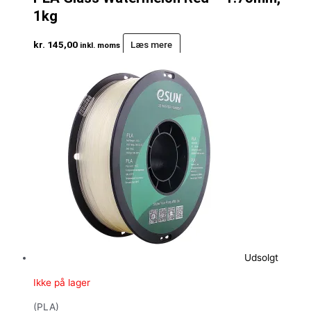
1kg
kr.
145,00
Læs mere
inkl. moms
Udsolgt
Ikke på lager
(PLA)