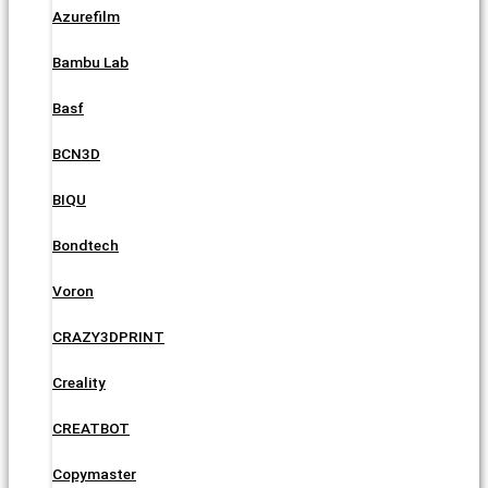
Azurefilm
Bambu Lab
Basf
BCN3D
BIQU
Bondtech
Voron
CRAZY3DPRINT
Creality
CREATBOT
Copymaster