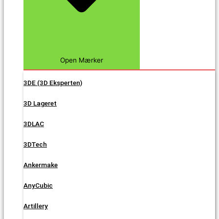
Open Mærker
3DE (3D Eksperten)
3D Lageret
3DLAC
3DTech
Ankermake
AnyCubic
Artillery