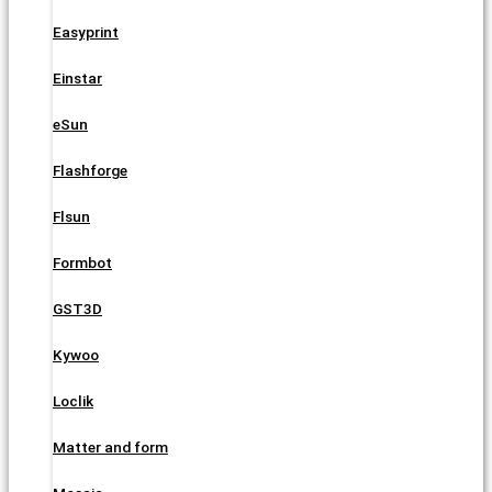
Easyprint
Einstar
eSun
Flashforge
Flsun
Formbot
GST3D
Kywoo
Loclik
Matter and form