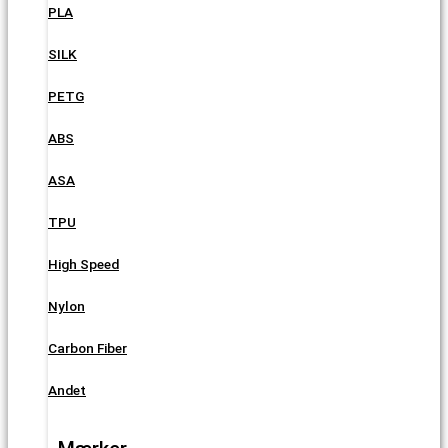
PLA
SILK
PETG
ABS
ASA
TPU
High Speed
Nylon
Carbon Fiber
Andet