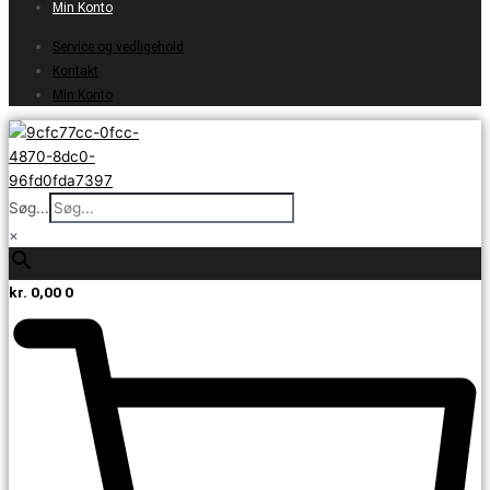
Min Konto
Service og vedligehold
Kontakt
Min Konto
Søg...
×
kr.
0,00
0