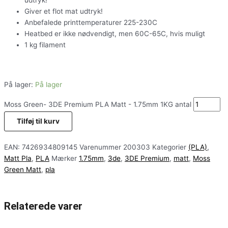
udtryk!
Giver et flot mat udtryk!
Anbefalede printtemperaturer 225-230C
Heatbed er ikke nødvendigt, men 60C-65C, hvis muligt
1 kg filament
På lager:
På lager
Moss Green- 3DE Premium PLA Matt - 1.75mm 1KG antal
Tilføj til kurv
EAN:
7426934809145
Varenummer
200303
Kategorier
(PLA)
,
Matt Pla
,
PLA
Mærker
1.75mm
,
3de
,
3DE Premium
,
matt
,
Moss
Green Matt
,
pla
Relaterede varer