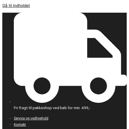
Gå til indholdet
Fri fragt til pakkeshop ved køb for min. 499,-
Service og vedligehold
Kontakt