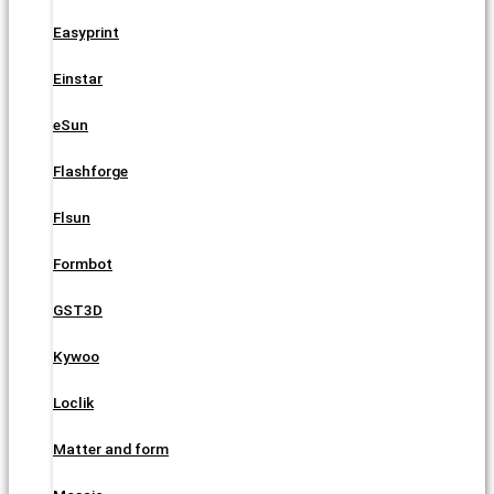
Easyprint
Einstar
eSun
Flashforge
Flsun
Formbot
GST3D
Kywoo
Loclik
Matter and form