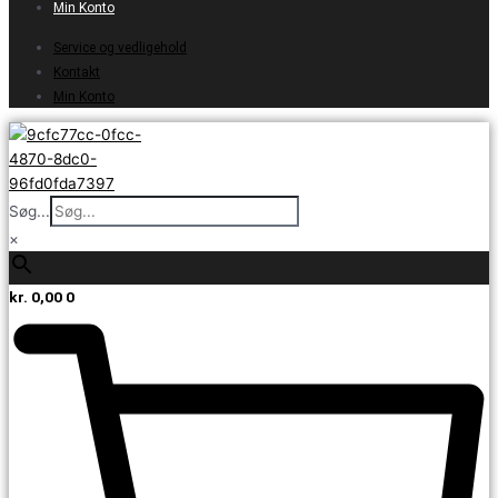
Min Konto
Service og vedligehold
Kontakt
Min Konto
Søg...
×
kr.
0,00
0