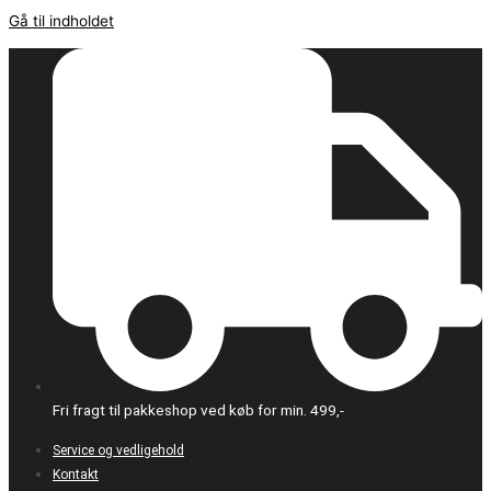
Gå til indholdet
Fri fragt til pakkeshop ved køb for min. 499,-
Service og vedligehold
Kontakt