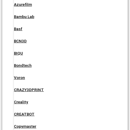
Azurefilm
Bambu Lab
Basf
BCN3D
BIQU
Bondtech
Voron
CRAZY3DPRINT
Creality
CREATBOT
Copymaster