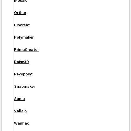
Mosaic
Orthur
Piocreat
Polymaker
PrimaCreator
Raise3D
Revopoint
Snapmaker
Sunlu
Vallejo
Wanhao