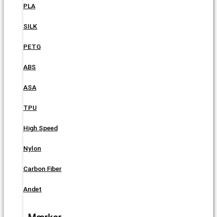
PLA
SILK
PETG
ABS
ASA
TPU
High Speed
Nylon
Carbon Fiber
Andet