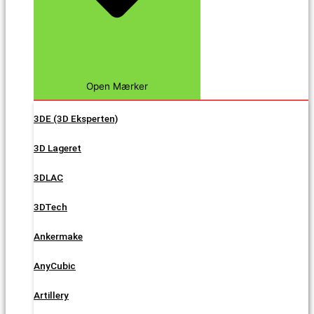
Open Mærker
3DE (3D Eksperten)
3D Lageret
3DLAC
3DTech
Ankermake
AnyCubic
Artillery