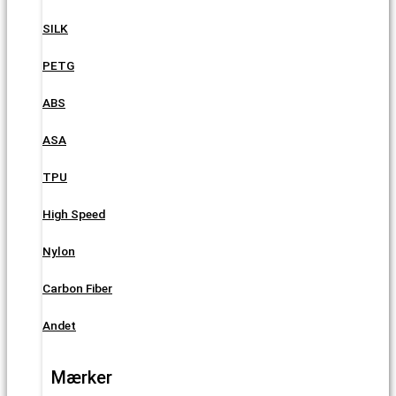
SILK
PETG
ABS
ASA
TPU
High Speed
Nylon
Carbon Fiber
Andet
Mærker