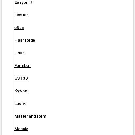
Easyprint
Einstar
eSun
Flashforge
Flsun
Formbot
GST3D
Kywoo
Loclik
Matter and form
Mosaic