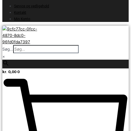
Service og vedligehold
Kontakt
Min Konto
Søg...
×
kr.
0,00
0