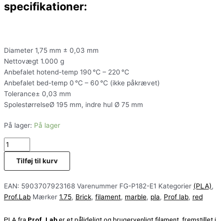
specifikationer:
Diameter 1,75 mm ± 0,03 mm
Nettovægt 1.000 g
Anbefalet hotend-temp 190 °C – 220 °C
Anbefalet bed-temp 0 °C – 60 °C (ikke påkrævet)
Tolerance± 0,03 mm
SpolestørrelseØ 195 mm, indre hul Ø 75 mm
På lager:
På lager
Tilføj til kurv
EAN:
5903707923168
Varenummer
FG-P182-E1
Kategorier
(PLA)
,
Prof.Lab
Mærker
1.75
,
Brick
,
filament
,
marble
,
pla
,
Prof lab
,
red
PLA fra
Prof. Lab
er et pålideligt og brugervenligt filament, fremstillet i