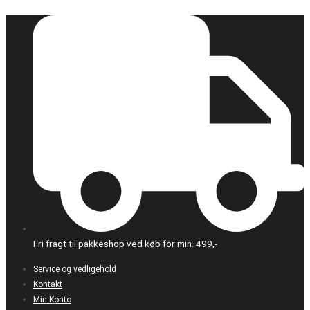
Gå
PLA
til
Marble
indholdet
Brick
Red
–
Prof.
Lab
-
1,75
mm
-
1
kg
antal
Fri fragt til pakkeshop ved køb for min. 499,-
Service og vedligehold
Kontakt
Min Konto