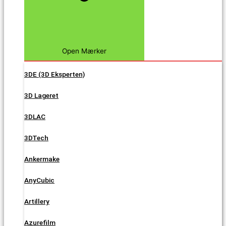
Open Mærker
3DE (3D Eksperten)
3D Lageret
3DLAC
3DTech
Ankermake
AnyCubic
Artillery
Azurefilm