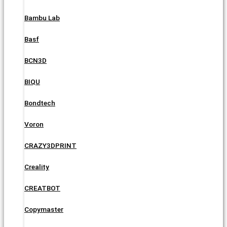
Bambu Lab
Basf
BCN3D
BIQU
Bondtech
Voron
CRAZY3DPRINT
Creality
CREATBOT
Copymaster