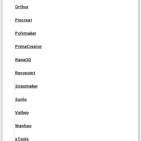
Orthur
Piocreat
Polymaker
PrimaCreator
Raise3D
Revopoint
Snapmaker
Sunlu
Vallejo
Wanhao
xTools