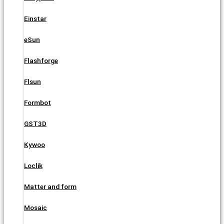
Einstar
eSun
Flashforge
Flsun
Formbot
GST3D
Kywoo
Loclik
Matter and form
Mosaic