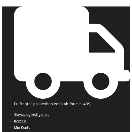
Gå
PA
til
Nylon
indholdet
filament,
natural,1.75mm
1kg
antal
Fri fragt til pakkeshop ved køb for min. 499,-
Service og vedligehold
Kontakt
Min Konto