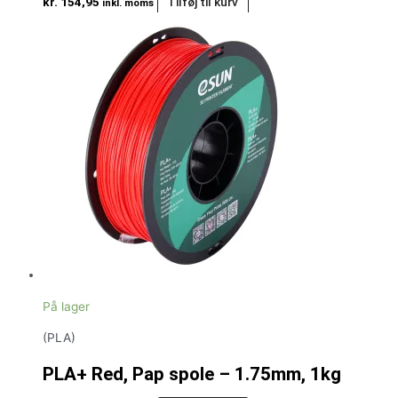
kr.
154,95
Tilføj til kurv
inkl. moms
På lager
(PLA)
PLA+ Red, Pap spole – 1.75mm, 1kg