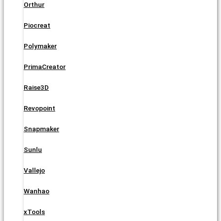
Orthur
Piocreat
Polymaker
PrimaCreator
Raise3D
Revopoint
Snapmaker
Sunlu
Vallejo
Wanhao
xTools