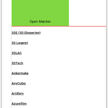
Open Mærker
3DE (3D Eksperten)
3D Lageret
3DLAC
3DTech
Ankermake
AnyCubic
Artillery
Azurefilm