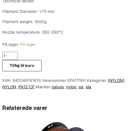
Technical details
Filament Diameter: 1.75 mm
Filament weight: 1000g
Nozzle temperature: 260-290°C
På lager:
På lager
Tilføj til kurv
EAN:
840249141610
Varenummer
EPA175N1
Kategorier
(NYLON)
,
NYLON
,
PA12-CF
Mærker
nature
,
nylon
,
pa
,
pla
Relaterede varer