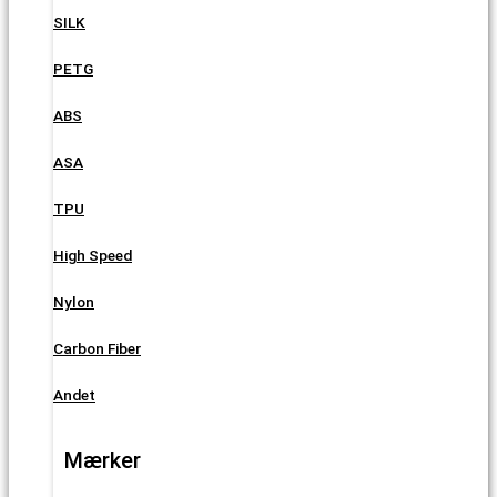
SILK
PETG
ABS
ASA
TPU
High Speed
Nylon
Carbon Fiber
Andet
Mærker