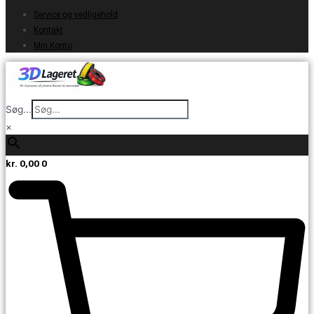
Service og vedligehold
Kontakt
Min Konto
Søg...
×
kr.
0,00
0