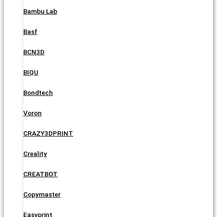
Bambu Lab
Basf
BCN3D
BIQU
Bondtech
Voron
CRAZY3DPRINT
Creality
CREATBOT
Copymaster
Easyprint