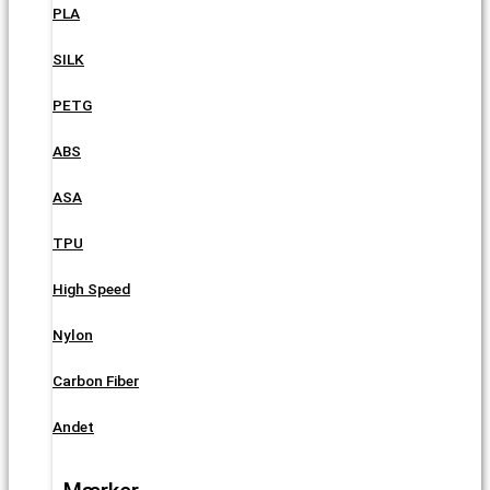
PLA
SILK
PETG
ABS
ASA
TPU
High Speed
Nylon
Carbon Fiber
Andet