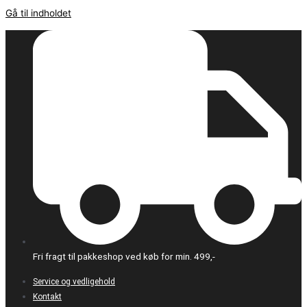
Gå til indholdet
Fri fragt til pakkeshop ved køb for min. 499,-
Service og vedligehold
Kontakt