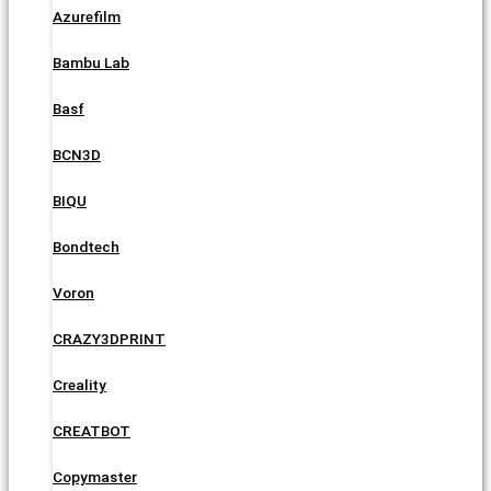
Azurefilm
Bambu Lab
Basf
BCN3D
BIQU
Bondtech
Voron
CRAZY3DPRINT
Creality
CREATBOT
Copymaster