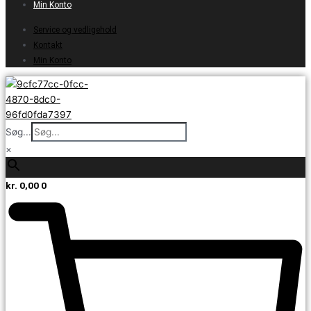
Min Konto
Service og vedligehold
Kontakt
Min Konto
Søg...
×
kr.
0,00
0