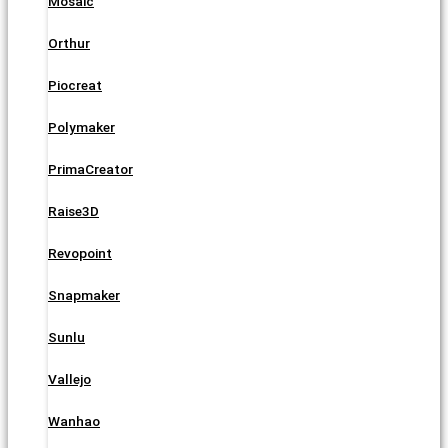
Mosaic
Orthur
Piocreat
Polymaker
PrimaCreator
Raise3D
Revopoint
Snapmaker
Sunlu
Vallejo
Wanhao