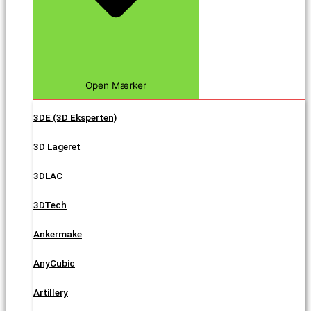
Open Mærker
3DE (3D Eksperten)
3D Lageret
3DLAC
3DTech
Ankermake
AnyCubic
Artillery