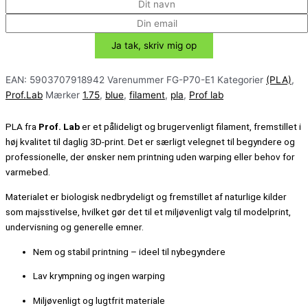
EAN:
5903707918942
Varenummer
FG-P70-E1
Kategorier
(PLA)
,
Prof.Lab
Mærker
1.75
,
blue
,
filament
,
pla
,
Prof lab
PLA fra
Prof. Lab
er et pålideligt og brugervenligt filament, fremstillet i
høj kvalitet til daglig 3D-print. Det er særligt velegnet til begyndere og
professionelle, der ønsker nem printning uden warping eller behov for
varmebed.
Materialet er biologisk nedbrydeligt og fremstillet af naturlige kilder
som majsstivelse, hvilket gør det til et miljøvenligt valg til modelprint,
undervisning og generelle emner.
Nem og stabil printning – ideel til nybegyndere
Lav krympning og ingen warping
Miljøvenligt og lugtfrit materiale