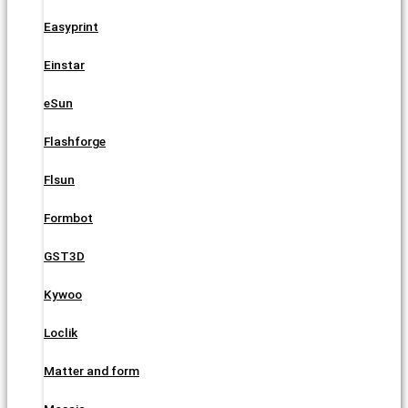
Easyprint
Einstar
eSun
Flashforge
Flsun
Formbot
GST3D
Kywoo
Loclik
Matter and form