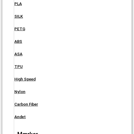
PLA
SILK
PETG
ABS
ASA
TPU
High Speed
Nylon
Carbon Fiber
Andet