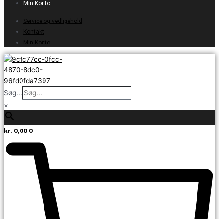
Min Konto
Service og vedligehold
Kontakt
Min Konto
Søg...
×
kr.
0,00
0