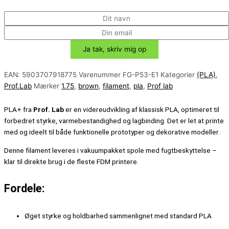
EAN:
5903707918775
Varenummer
FG-P53-E1
Kategorier
(PLA)
,
Prof.Lab
Mærker
1.75
,
brown
,
filament
,
pla
,
Prof lab
PLA+ fra
Prof. Lab
er en videreudvikling af klassisk PLA, optimeret til
forbedret styrke, varmebestandighed og lagbinding. Det er let at printe
med og ideelt til både funktionelle prototyper og dekorative modeller.
Denne filament leveres i vakuumpakket spole med fugtbeskyttelse –
klar til direkte brug i de fleste FDM printere.
Fordele:
Øget styrke og holdbarhed sammenlignet med standard PLA