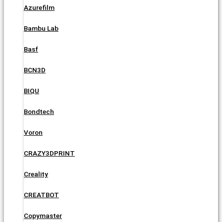
Azurefilm
Bambu Lab
Basf
BCN3D
BIQU
Bondtech
Voron
CRAZY3DPRINT
Creality
CREATBOT
Copymaster