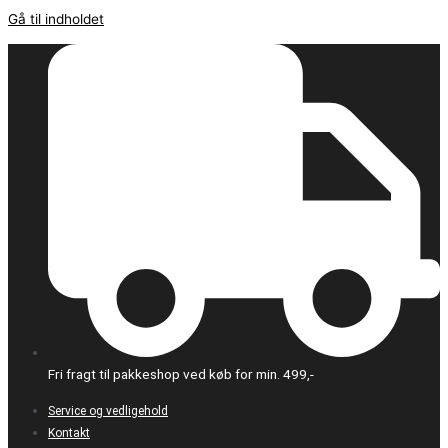
Gå til indholdet
Fri fragt til pakkeshop ved køb for min. 499,-
Service og vedligehold
Kontakt