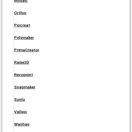
Mosaic
Orthur
Piocreat
Polymaker
PrimaCreator
Raise3D
Revopoint
Snapmaker
Sunlu
Vallejo
Wanhao