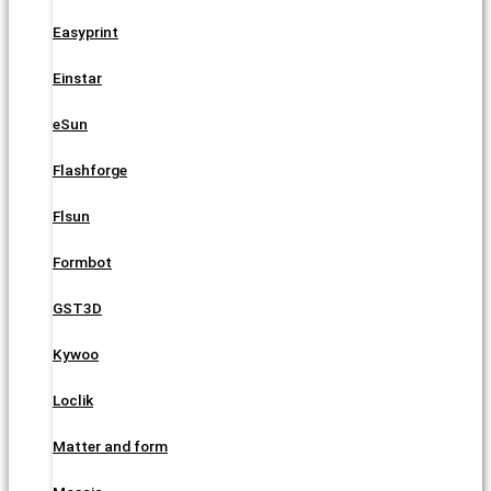
Easyprint
Einstar
eSun
Flashforge
Flsun
Formbot
GST3D
Kywoo
Loclik
Matter and form