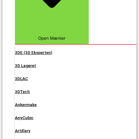
Open Mærker
3DE (3D Eksperten)
3D Lageret
3DLAC
3DTech
Ankermake
AnyCubic
Artillery