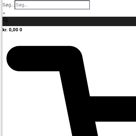
Søg...
×
kr.
0,00
0