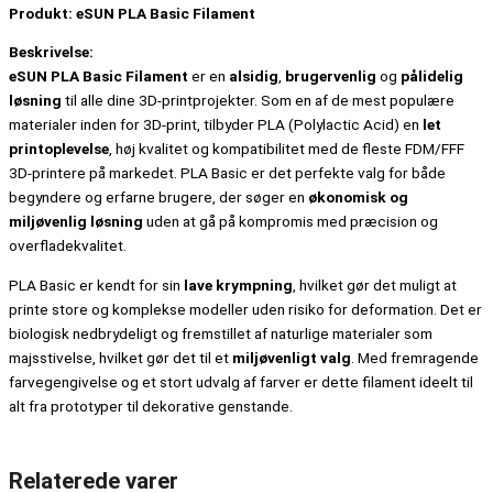
Produkt:
eSUN PLA Basic Filament
Beskrivelse:
eSUN PLA Basic Filament
er en
alsidig
,
brugervenlig
og
pålidelig
løsning
til alle dine 3D-printprojekter. Som en af de mest populære
materialer inden for 3D-print, tilbyder PLA (Polylactic Acid) en
let
printoplevelse
, høj kvalitet og kompatibilitet med de fleste FDM/FFF
3D-printere på markedet. PLA Basic er det perfekte valg for både
begyndere og erfarne brugere, der søger en
økonomisk og
miljøvenlig løsning
uden at gå på kompromis med præcision og
overfladekvalitet.
PLA Basic er kendt for sin
lave krympning
, hvilket gør det muligt at
printe store og komplekse modeller uden risiko for deformation. Det er
biologisk nedbrydeligt og fremstillet af naturlige materialer som
majsstivelse, hvilket gør det til et
miljøvenligt valg
. Med fremragende
farvegengivelse og et stort udvalg af farver er dette filament ideelt til
alt fra prototyper til dekorative genstande.
Relaterede varer