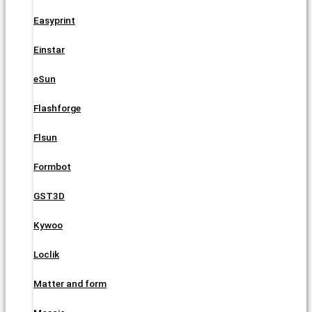
Easyprint
Einstar
eSun
Flashforge
Flsun
Formbot
GST3D
Kywoo
Loclik
Matter and form