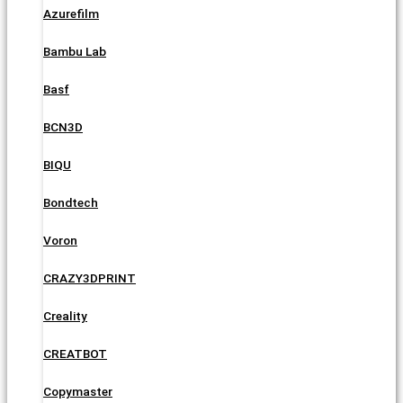
Azurefilm
Bambu Lab
Basf
BCN3D
BIQU
Bondtech
Voron
CRAZY3DPRINT
Creality
CREATBOT
Copymaster