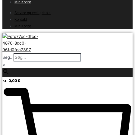
Min Konto
Service og vedligehold
Kontakt
Min Konto
Søg...
×
kr.
0,00
0