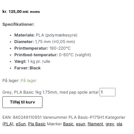
kr.
125,00
inkl. moms
Specifikationer:
Materiale:
PLA (polymælkesyre)
Diameter:
1,75 mm (±0,05 mm)
Printtemperatur:
190-220°C
Printbed-temperatur:
0-60°C (valgfrit)
Vægt:
1 kg pr. rulle
Farver: Black
På lager:
På lager
Grey, PLA Basic 1kg 1.75mm, med pap spole antal
Tilføj til kurv
EAN:
840249110951
Varenummer
PLA Basic-P175H1
Kategorier
(PLA)
,
eSun
,
Pla Basic
Mærker
Basic
,
esun
,
filament
,
grey
,
pla