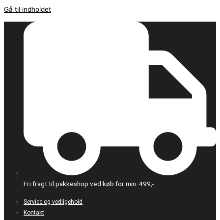
Gå til indholdet
Fri fragt til pakkeshop ved køb for min. 499,-
Service og vedligehold
Kontakt