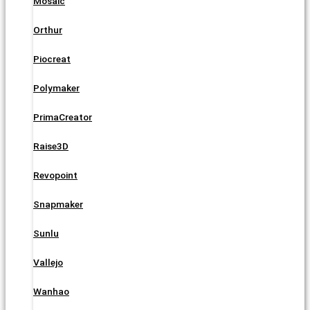
Mosaic
Orthur
Piocreat
Polymaker
PrimaCreator
Raise3D
Revopoint
Snapmaker
Sunlu
Vallejo
Wanhao