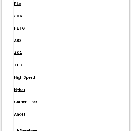
PLA
SILK
PETG
ABS
ASA
TPU
High Speed
Nylon
Carbon Fiber
Andet