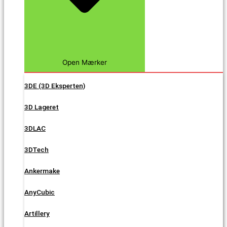
Open Mærker
3DE (3D Eksperten)
3D Lageret
3DLAC
3DTech
Ankermake
AnyCubic
Artillery