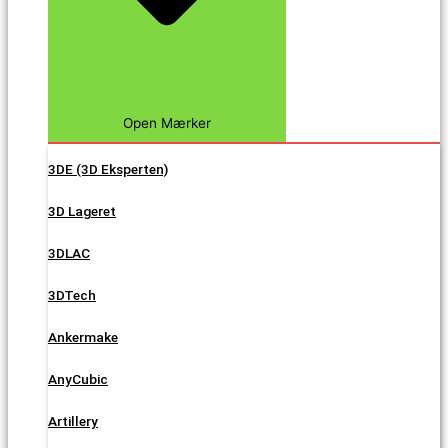
Open Mærker
3DE (3D Eksperten)
3D Lageret
3DLAC
3DTech
Ankermake
AnyCubic
Artillery