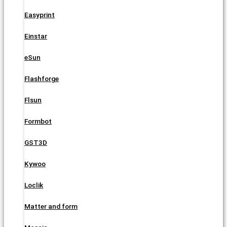
Easyprint
Einstar
eSun
Flashforge
Flsun
Formbot
GST3D
Kywoo
Loclik
Matter and form