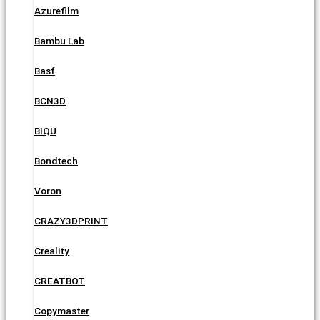
Azurefilm
Bambu Lab
Basf
BCN3D
BIQU
Bondtech
Voron
CRAZY3DPRINT
Creality
CREATBOT
Copymaster