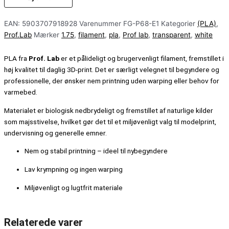
EAN:
5903707918928
Varenummer
FG-P68-E1
Kategorier
(PLA)
,
Prof.Lab
Mærker
1.75
,
filament
,
pla
,
Prof lab
,
transparent
,
white
PLA fra
Prof. Lab
er et pålideligt og brugervenligt filament, fremstillet i
høj kvalitet til daglig 3D-print. Det er særligt velegnet til begyndere og
professionelle, der ønsker nem printning uden warping eller behov for
varmebed.
Materialet er biologisk nedbrydeligt og fremstillet af naturlige kilder
som majsstivelse, hvilket gør det til et miljøvenligt valg til modelprint,
undervisning og generelle emner.
Nem og stabil printning – ideel til nybegyndere
Lav krympning og ingen warping
Miljøvenligt og lugtfrit materiale
Relaterede varer