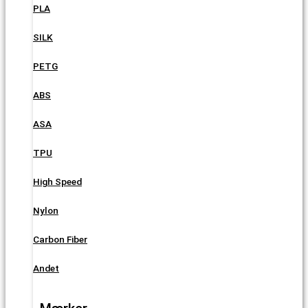
PLA
SILK
PETG
ABS
ASA
TPU
High Speed
Nylon
Carbon Fiber
Andet