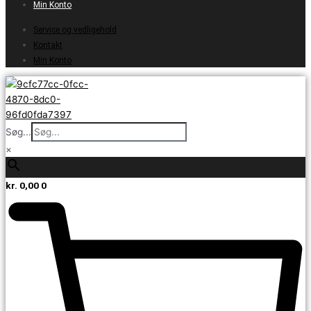
Min Konto
Service og vedligehold
Kontakt
Min Konto
Søg...
×
kr.
0,00
0