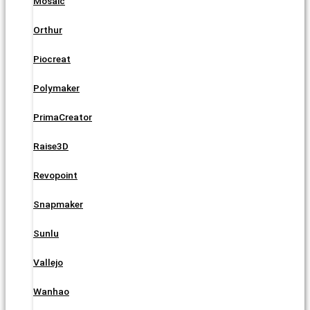
Mosaic
Orthur
Piocreat
Polymaker
PrimaCreator
Raise3D
Revopoint
Snapmaker
Sunlu
Vallejo
Wanhao