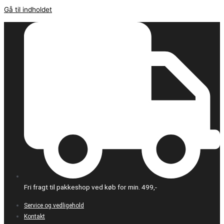
Gå til indholdet
Fri fragt til pakkeshop ved køb for min. 499,-
Service og vedligehold
Kontakt