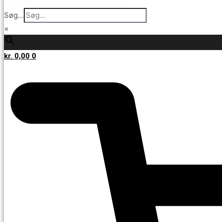
Søg...
×
kr.
0,00
0