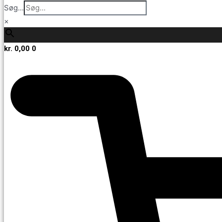
Søg...
×
kr.
0,00
0