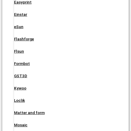
Easyprint
Einstar
eSun
Flashforge
Flsun
Formbot
GST3D
Kywoo
Loclik
Matter and form
Mosaic