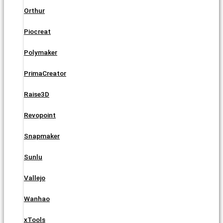
Orthur
Piocreat
Polymaker
PrimaCreator
Raise3D
Revopoint
Snapmaker
Sunlu
Vallejo
Wanhao
xTools