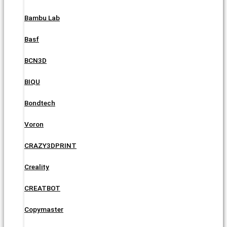
Bambu Lab
Basf
BCN3D
BIQU
Bondtech
Voron
CRAZY3DPRINT
Creality
CREATBOT
Copymaster