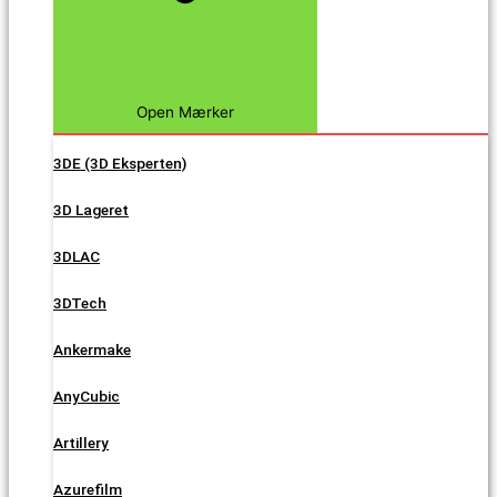
Open Mærker
3DE (3D Eksperten)
3D Lageret
3DLAC
3DTech
Ankermake
AnyCubic
Artillery
Azurefilm