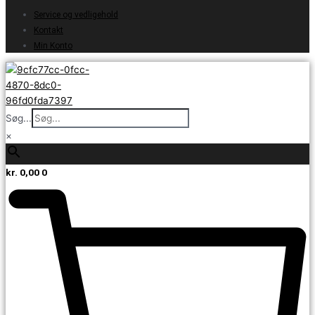
Service og vedligehold
Kontakt
Min Konto
Søg...
×
kr.
0,00
0