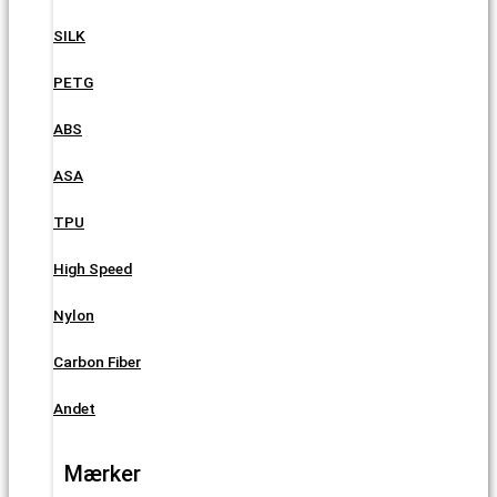
SILK
PETG
ABS
ASA
TPU
High Speed
Nylon
Carbon Fiber
Andet
Mærker