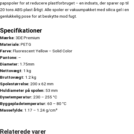
papspoler for at reducere plastforbruget – en indsats, der sparer op til
20 tons ABS-plast årligt. Alle spoler er vakuumpakket med silica gel i en
genlukkelig pose for at beskytte mod fugt.
Specifikationer
Mærke:
3DE Premium
Materiale:
PETG
Farve:
Fluorescent Yellow – Solid Color
Pantone:
–
Diameter:
1.75mm
Nettovægt:
1 kg
Bruttovægt:
1.2 kg
Spolestørrelse:
200 x 62 mm
Huldiameter på spolen:
53 mm
Dysetemperatur:
230 – 255 °C
Byggepladetemperatur:
60 – 80 °C
Massefylde:
1.17 – 1.24 g/cm³
Relaterede varer