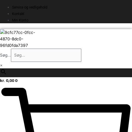
Service og vedligehold
Kontakt
Min Konto
Søg...
×
kr.
0,00
0