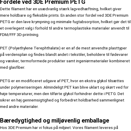
Fordele ved 3DE Premium PETG
Dette filament har en usædvanlig stærk lagvedhæftning, hvilket giver
mere holdbare og fleksible prints. En anden stor fordel ved 3DE Premium
PETG er den lave krympning og minimale fugtabsorption, hvilket gør det til
et overlegent valg i forhold til andre termoplastiske materialer anvendt til
FDM/FFF 3D-printning.
PET (Polyethylene Terephthalate) er en af de mest anvendte plasttyper
på verdensplan og findes blandt andet i tekstiler, beholdere til fødevarer
og væsker, termoformede produkter samt ingeniørmaterialer kombineret
med glasfiber.
PETG er en modificeret udgave af PET, hvor en ekstra glykol tilsættes
under polymeriseringen. Almindeligt PET kan blive uklart og skørt ved for
høje temperaturer, men den tilførte glykol forhindrer dette i PETG. Det
sikrer en høj gennemsigtighed og forbedret holdbarhed sammenlignet
med andre materialer.
Bæredygtighed og miljøvenlig emballage
Hos 3DE Premium har vi fokus på miljøet. Vores filament leveres på