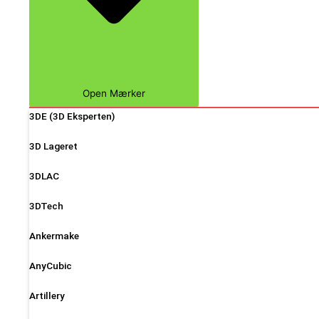
Open Mærker
3DE (3D Eksperten)
3D Lageret
3DLAC
3DTech
Ankermake
AnyCubic
Artillery