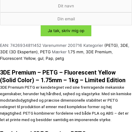
EAN:
7426934811452
Varenummer
200716
Kategorier
(PETG)
,
3DE
,
3DE (3D Eksperten)
,
PETG
Mærker
1.75 mm
,
3DE Premium
,
Fluorescent Yellow
,
gul
,
Pap
,
petg
3DE Premium – PETG – Fluorescent Yellow
(Solid Color) – 1.75mm – 1kg – Limited Edition
3DE Premium PETG er kendetegnet ved sine fremragende mekaniske
egenskaber, herunder høj hårdhed, sejhed og slagstyrke. Med sin kemiske
modstandsdygtighed og præcise dimensionelle stabilitet er PETG
velegnet til produktion af emner med komplekse former og høj
nøjagtighed. PETG kombinerer fordelene ved både PLA og ABS – det er
let at printe med og besidder samtidig en imponerende styrke.