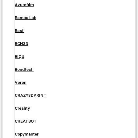
Azurefilm
Bambu Lab
Basf
BCN3D
BIQU
Bondtech
Voron
CRAZY3DPRINT
Creality
CREATBOT
Copymaster