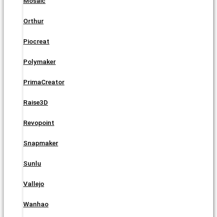
Mosaic
Orthur
Piocreat
Polymaker
PrimaCreator
Raise3D
Revopoint
Snapmaker
Sunlu
Vallejo
Wanhao