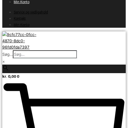
Min Konto
Service og vedligehold
Kontakt
Min Konto
Søg...
×
kr.
0,00
0