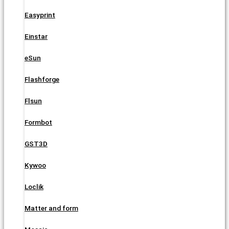
Easyprint
Einstar
eSun
Flashforge
Flsun
Formbot
GST3D
Kywoo
Loclik
Matter and form