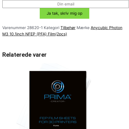
Varenummer
28620-1
Kategori
Tilbehør
Mærke
Anycubic Photon
M3 10.1inch NFEP (PFA) Film(2pcs)
Relaterede varer