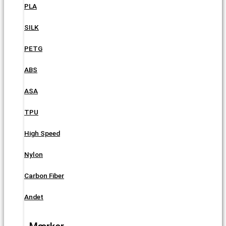
PLA
SILK
PETG
ABS
ASA
TPU
High Speed
Nylon
Carbon Fiber
Andet