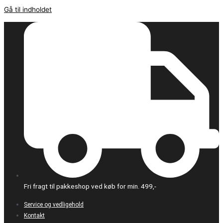
Gå til indholdet
Fri fragt til pakkeshop ved køb for min. 499,-
Service og vedligehold
Kontakt