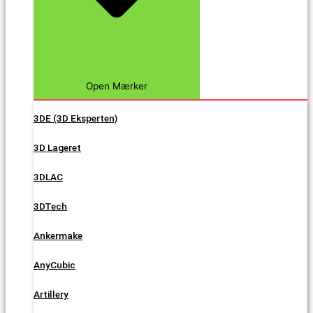
Open Mærker
3DE (3D Eksperten)
3D Lageret
3DLAC
3DTech
Ankermake
AnyCubic
Artillery