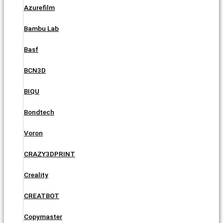
Azurefilm
Bambu Lab
Basf
BCN3D
BIQU
Bondtech
Voron
CRAZY3DPRINT
Creality
CREATBOT
Copymaster