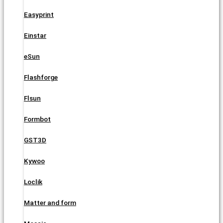
Easyprint
Einstar
eSun
Flashforge
Flsun
Formbot
GST3D
Kywoo
Loclik
Matter and form