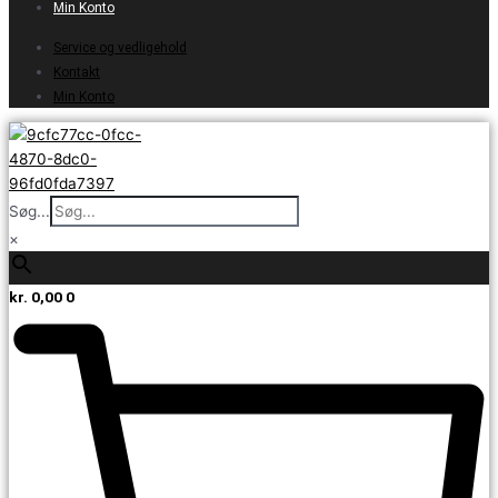
Min Konto
Service og vedligehold
Kontakt
Min Konto
Søg...
×
kr.
0,00
0