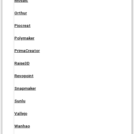
Mosaic
Orthur
Piocreat
Polymaker
PrimaCreator
Raise3D
Revopoint
Snapmaker
Sunlu
Vallejo
Wanhao