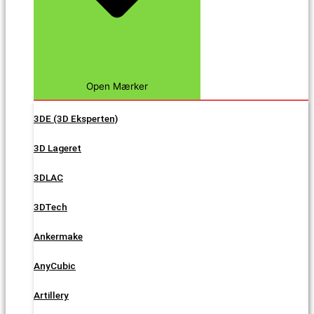
Open Mærker
3DE (3D Eksperten)
3D Lageret
3DLAC
3DTech
Ankermake
AnyCubic
Artillery