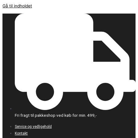
Gå til indholdet
Fri fragt til pakkeshop ved køb for min. 499,-
Service og vedligehold
Kontakt