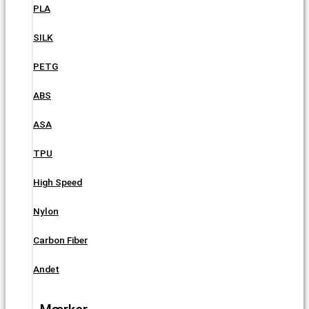
PLA
SILK
PETG
ABS
ASA
TPU
High Speed
Nylon
Carbon Fiber
Andet