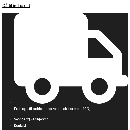
Gå til indholdet
Fri fragt til pakkeshop ved køb for min. 499,-
Service og vedligehold
Kontakt