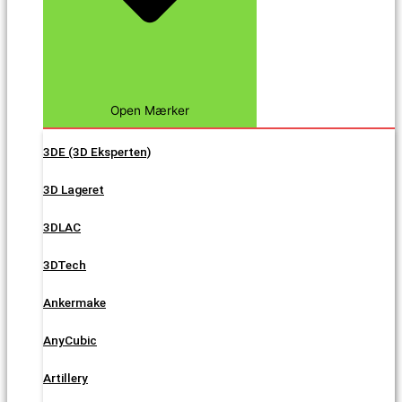
Open Mærker
3DE (3D Eksperten)
3D Lageret
3DLAC
3DTech
Ankermake
AnyCubic
Artillery