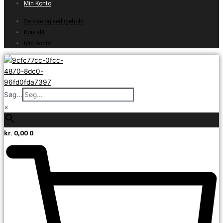
Min Konto
Service og vedligehold
Kontakt
Min Konto
Søg...
×
kr.
0,00
0