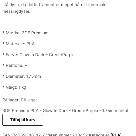
ståldyse, da dette filament er meget hårdt til normale
messingdyser.
* Mærke: 3DE Premium
* Materiale: PLA
* Farve: Glow In Dark – Green/Purple
* Pantone: –
* Diameter: 1.75mm
* Vægt: 1 kg
På lager:
På lager
3DE Premium PLA - Glow In Dark - Green-Purple - 1.75mm antal
Tilføj til kurv
EAN:
7426934814217
Varenummer
200452
Kategorier
(PLA)
,