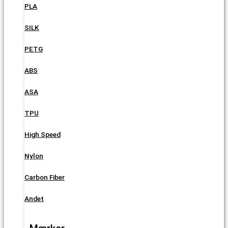
PLA
SILK
PETG
ABS
ASA
TPU
High Speed
Nylon
Carbon Fiber
Andet