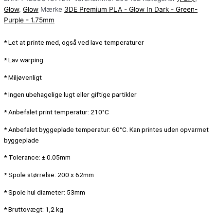
Glow
,
Glow
Mærke
3DE Premium PLA - Glow In Dark - Green-
Purple - 1.75mm
* Let at printe med, også ved lave temperaturer
* Lav warping
* Miljøvenligt
* Ingen ubehagelige lugt eller giftige partikler
* Anbefalet print temperatur: 210°C
* Anbefalet byggeplade temperatur: 60°C. Kan printes uden opvarmet
byggeplade
* Tolerance: ± 0.05mm
* Spole størrelse: 200 x 62mm
* Spole hul diameter: 53mm
* Bruttovægt: 1,2 kg