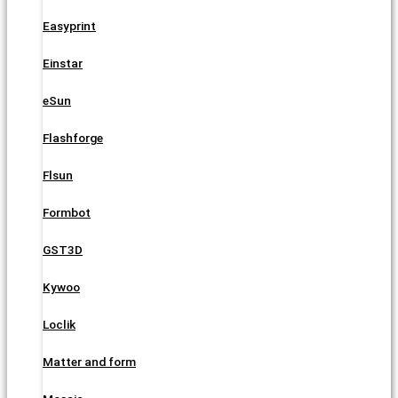
Easyprint
Einstar
eSun
Flashforge
Flsun
Formbot
GST3D
Kywoo
Loclik
Matter and form