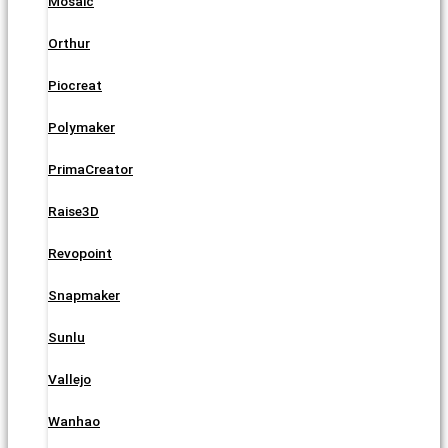
Mosaic
Orthur
Piocreat
Polymaker
PrimaCreator
Raise3D
Revopoint
Snapmaker
Sunlu
Vallejo
Wanhao