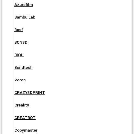
Azurefilm
Bambu Lab
Basf
BCN3D
BIQU
Bondtech
Voron
CRAZY3DPRINT
Creality
CREATBOT
Copymaster