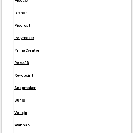
Mosaic
Orthur
Piocreat
Polymaker
PrimaCreator
Raise3D
Revopoint
Snapmaker
Sunlu
Vallejo
Wanhao