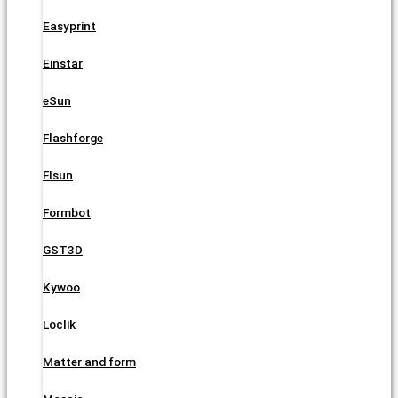
Easyprint
Einstar
eSun
Flashforge
Flsun
Formbot
GST3D
Kywoo
Loclik
Matter and form