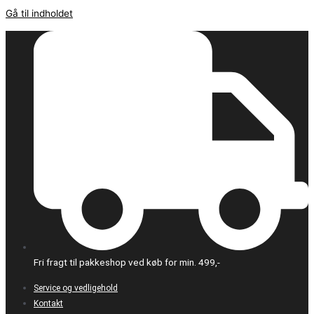
Gå til indholdet
Fri fragt til pakkeshop ved køb for min. 499,-
Service og vedligehold
Kontakt