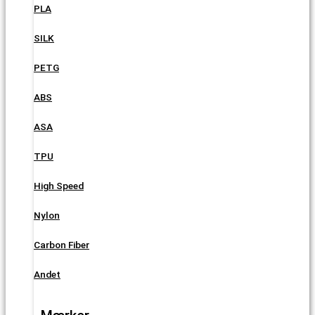
PLA
SILK
PETG
ABS
ASA
TPU
High Speed
Nylon
Carbon Fiber
Andet