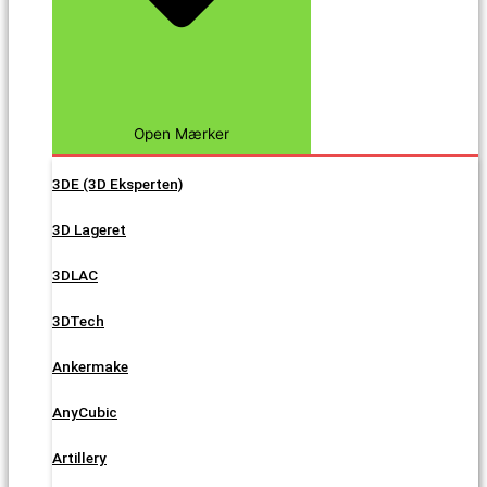
Open Mærker
3DE (3D Eksperten)
3D Lageret
3DLAC
3DTech
Ankermake
AnyCubic
Artillery