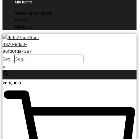
Min Konto
Service og vedligehold
Kontakt
Min Konto
Søg...
×
kr.
0,00
0