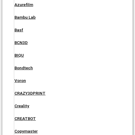
Azurefilm
Bambu Lab
Basf
BCN3D
BIQU
Bondtech
Voron
CRAZY3DPRINT
Creality
CREATBOT
Copymaster