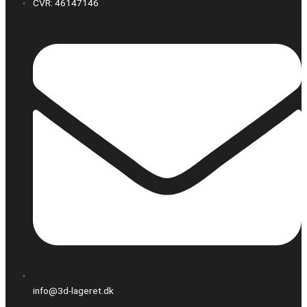
CVR: 46147146
info@3d-lageret.dk