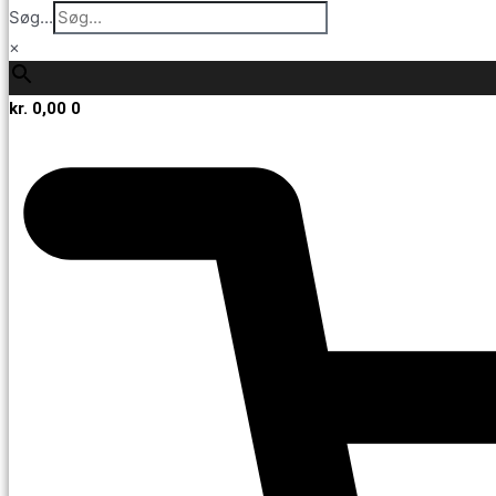
Søg...
×
kr.
0,00
0