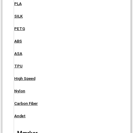
PLA
SILK
PETG
ABS
ASA
TPU
High Speed
Nylon
Carbon Fiber
Andet