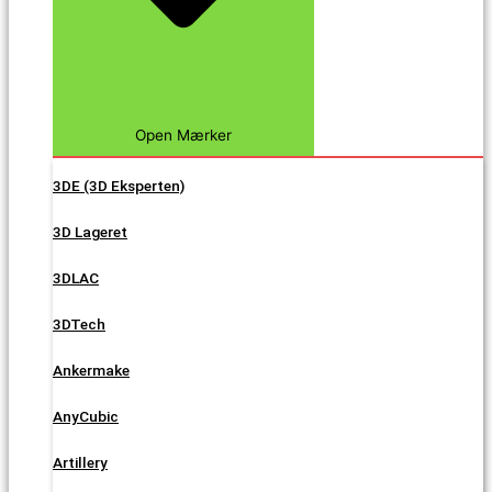
Open Mærker
3DE (3D Eksperten)
3D Lageret
3DLAC
3DTech
Ankermake
AnyCubic
Artillery