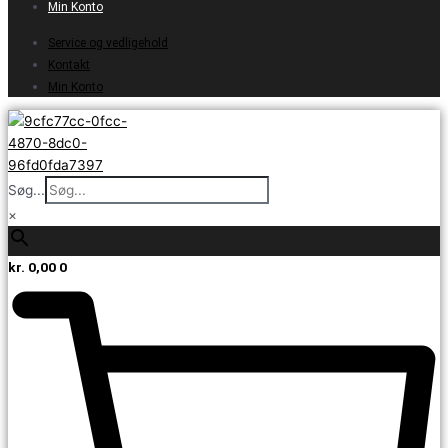
Min Konto
Service og vedligehold
Kontakt
Min Konto
Søg...
×
kr.
0,00
0