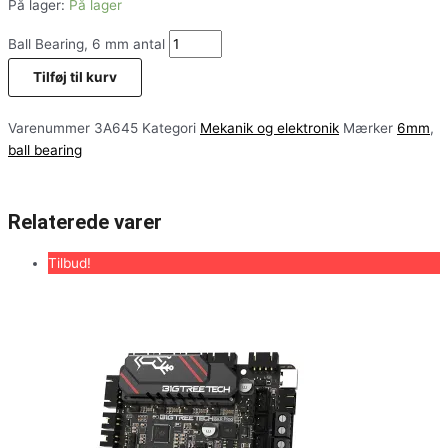
På lager:
På lager
Ball Bearing, 6 mm antal
Tilføj til kurv
Varenummer
3A645
Kategori
Mekanik og elektronik
Mærker
6mm
,
ball bearing
Relaterede varer
Tilbud!