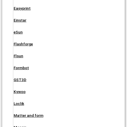
Easyprint
Einstar
eSun
Flashforge
Flsun
Formbot
GST3D
Kywoo
Loclik
Matter and form