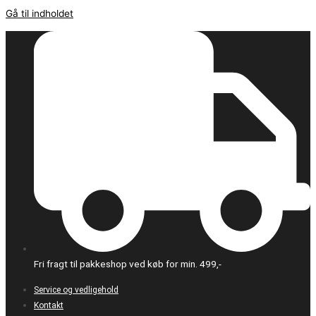
Gå til indholdet
Fri fragt til pakkeshop ved køb for min. 499,-
Service og vedligehold
Kontakt