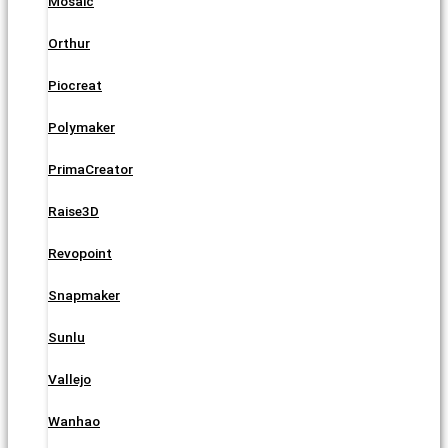
Mosaic
Orthur
Piocreat
Polymaker
PrimaCreator
Raise3D
Revopoint
Snapmaker
Sunlu
Vallejo
Wanhao