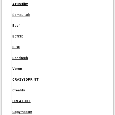
Azurefilm
Bambu Lab
Basf
BCN3D
BIQU
Bondtech
Voron
CRAZY3DPRINT
Creality
CREATBOT
Copymaster