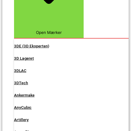
Open Mærker
3DE (3D Eksperten)
3D Lageret
3DLAC
3DTech
Ankermake
AnyCubic
Artillery