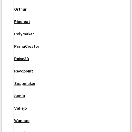
Orthur
Piocreat
Polymaker
PrimaCreator
Raise3D
Revopoint
Snapmaker
Sunlu
Vallejo
Wanhao