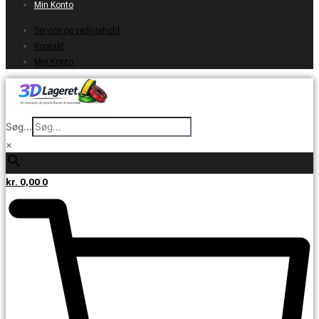
Min Konto
Service og vedligehold
Kontakt
Min Konto
Søg...
×
kr.
0,00
0