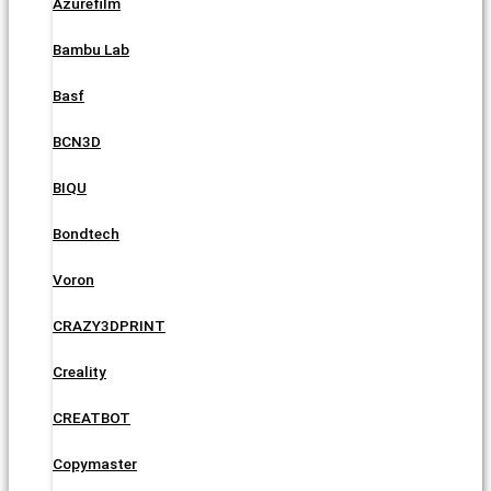
Azurefilm
Bambu Lab
Basf
BCN3D
BIQU
Bondtech
Voron
CRAZY3DPRINT
Creality
CREATBOT
Copymaster