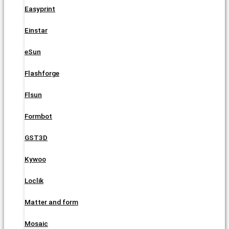
Easyprint
Einstar
eSun
Flashforge
Flsun
Formbot
GST3D
Kywoo
Loclik
Matter and form
Mosaic