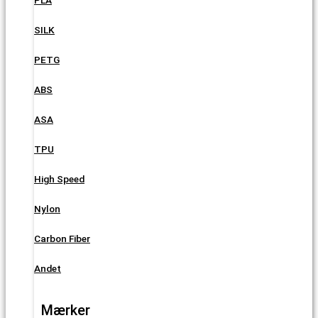
SILK
PETG
ABS
ASA
TPU
High Speed
Nylon
Carbon Fiber
Andet
Mærker