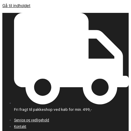
Gå til indholdet
Fri fragt til pakkeshop ved køb for min. 499,-
Service og vedligehold
Kontakt