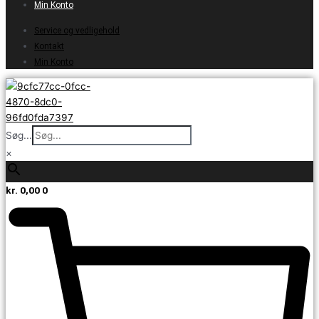
Min Konto
Service og vedligehold
Kontakt
Min Konto
Søg...
×
kr.
0,00
0