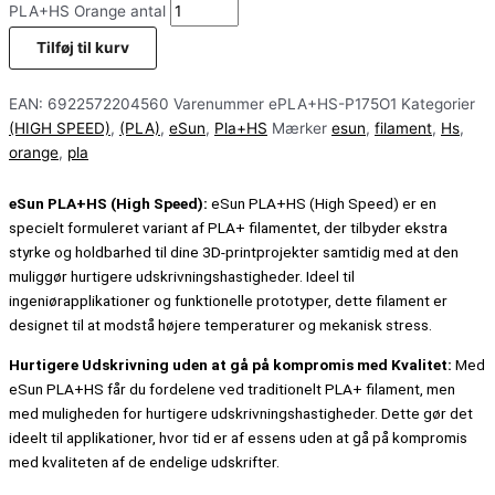
PLA+HS Orange antal
Tilføj til kurv
EAN:
6922572204560
Varenummer
ePLA+HS-P175O1
Kategorier
(HIGH SPEED)
,
(PLA)
,
eSun
,
Pla+HS
Mærker
esun
,
filament
,
Hs
,
orange
,
pla
eSun PLA+HS (High Speed):
eSun PLA+HS (High Speed) er en
specielt formuleret variant af PLA+ filamentet, der tilbyder ekstra
styrke og holdbarhed til dine 3D-printprojekter samtidig med at den
muliggør hurtigere udskrivningshastigheder. Ideel til
ingeniørapplikationer og funktionelle prototyper, dette filament er
designet til at modstå højere temperaturer og mekanisk stress.
Hurtigere Udskrivning uden at gå på kompromis med Kvalitet:
Med
eSun PLA+HS får du fordelene ved traditionelt PLA+ filament, men
med muligheden for hurtigere udskrivningshastigheder. Dette gør det
ideelt til applikationer, hvor tid er af essens uden at gå på kompromis
med kvaliteten af de endelige udskrifter.