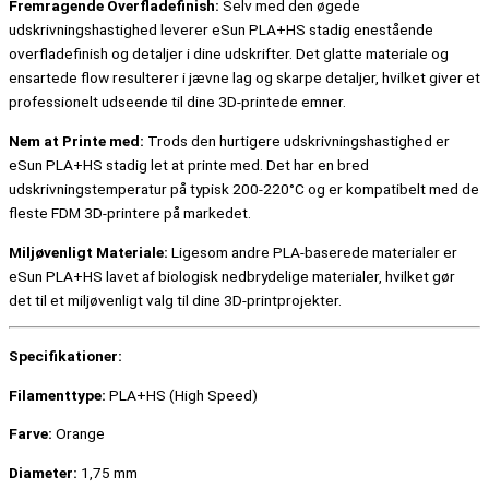
Fremragende Overfladefinish:
Selv med den øgede
udskrivningshastighed leverer eSun PLA+HS stadig enestående
overfladefinish og detaljer i dine udskrifter. Det glatte materiale og
ensartede flow resulterer i jævne lag og skarpe detaljer, hvilket giver et
professionelt udseende til dine 3D-printede emner.
Nem at Printe med:
Trods den hurtigere udskrivningshastighed er
eSun PLA+HS stadig let at printe med. Det har en bred
udskrivningstemperatur på typisk 200-220°C og er kompatibelt med de
fleste FDM 3D-printere på markedet.
Miljøvenligt Materiale:
Ligesom andre PLA-baserede materialer er
eSun PLA+HS lavet af biologisk nedbrydelige materialer, hvilket gør
det til et miljøvenligt valg til dine 3D-printprojekter.
Specifikationer:
Filamenttype:
PLA+HS (High Speed)
Farve:
Orange
Diameter:
1,75 mm