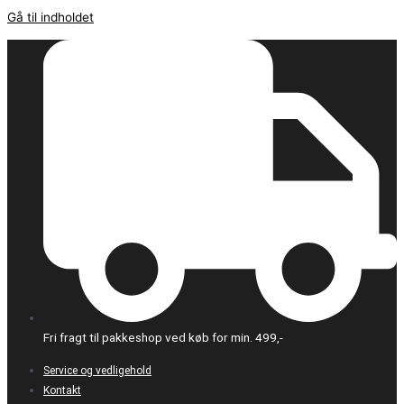
Gå til indholdet
Fri fragt til pakkeshop ved køb for min. 499,-
Service og vedligehold
Kontakt