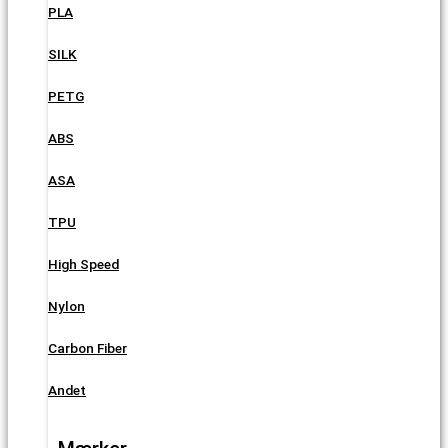
PLA
SILK
PETG
ABS
ASA
TPU
High Speed
Nylon
Carbon Fiber
Andet