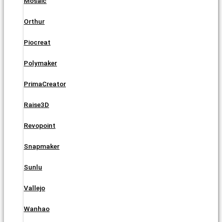
Mosaic
Orthur
Piocreat
Polymaker
PrimaCreator
Raise3D
Revopoint
Snapmaker
Sunlu
Vallejo
Wanhao