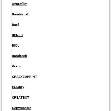
Azurefilm
Bambu Lab
Basf
BCN3D
BIQU
Bondtech
Voron
CRAZY3DPRINT
Creality
CREATBOT
Copymaster