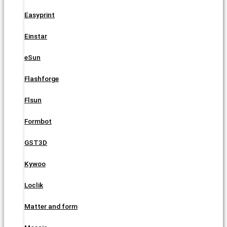
Easyprint
Einstar
eSun
Flashforge
Flsun
Formbot
GST3D
Kywoo
Loclik
Matter and form