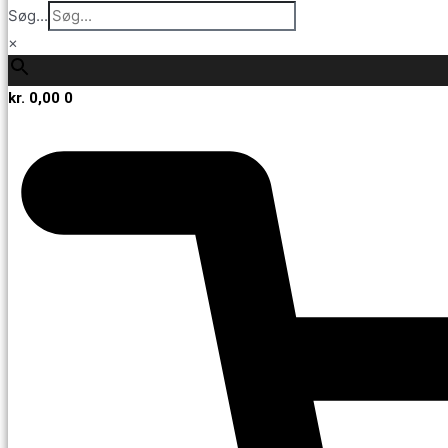
Søg...
×
kr.
0,00
0