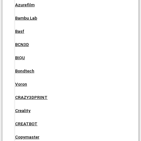
Azurefilm
Bambu Lab
Basf
BCN3D
BIQU
Bondtech
Voron
CRAZY3DPRINT
Creality
CREATBOT
Copymaster