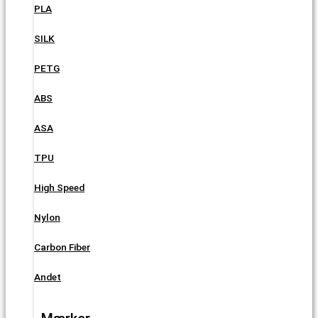
PLA
SILK
PETG
ABS
ASA
TPU
High Speed
Nylon
Carbon Fiber
Andet