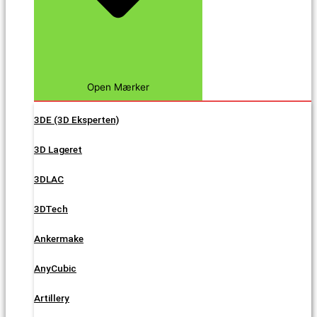
Open Mærker
3DE (3D Eksperten)
3D Lageret
3DLAC
3DTech
Ankermake
AnyCubic
Artillery