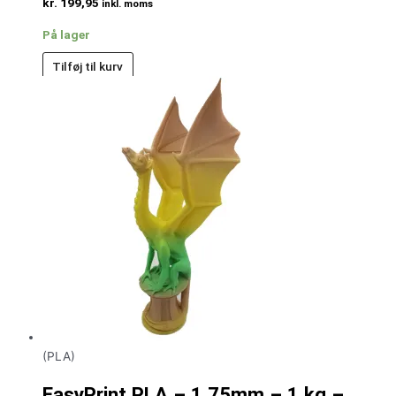
kr.
199,95
inkl. moms
På lager
Tilføj til kurv
(PLA)
EasyPrint PLA – 1.75mm – 1 kg –