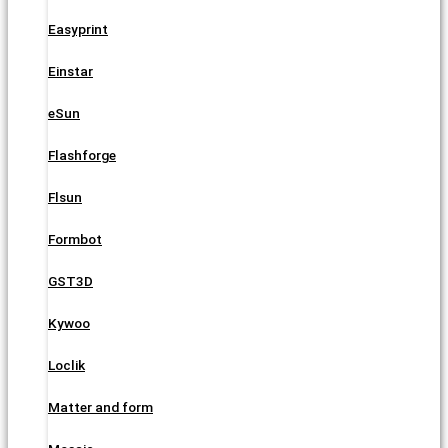
Easyprint
Einstar
eSun
Flashforge
Flsun
Formbot
GST3D
Kywoo
Loclik
Matter and form