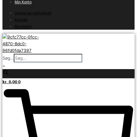
Min Konto
Service og vedligehold
Kontakt
Min Konto
Søg...
×
kr.
0,00
0