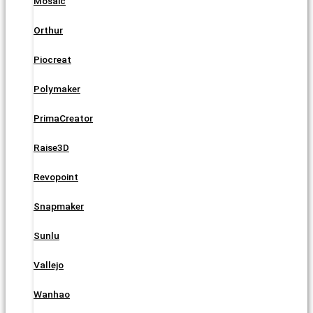
Mosaic
Orthur
Piocreat
Polymaker
PrimaCreator
Raise3D
Revopoint
Snapmaker
Sunlu
Vallejo
Wanhao