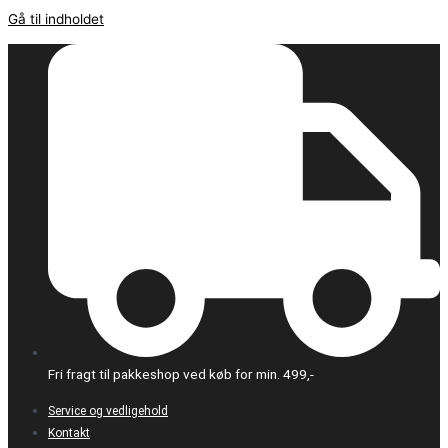
Gå til indholdet
Fri fragt til pakkeshop ved køb for min. 499,-
Service og vedligehold
Kontakt