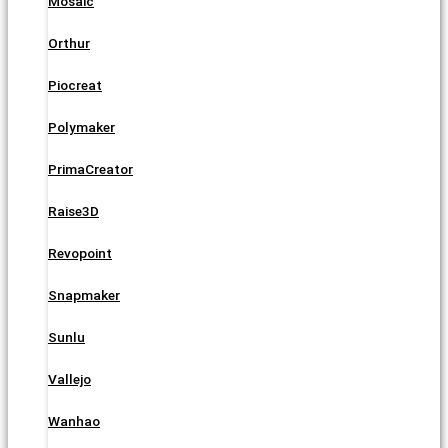
Mosaic
Orthur
Piocreat
Polymaker
PrimaCreator
Raise3D
Revopoint
Snapmaker
Sunlu
Vallejo
Wanhao