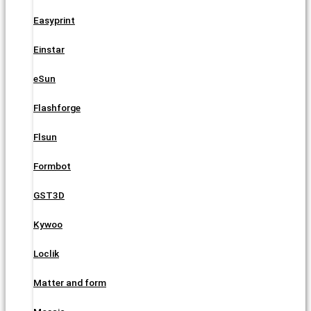
Easyprint
Einstar
eSun
Flashforge
Flsun
Formbot
GST3D
Kywoo
Loclik
Matter and form