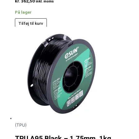
kr.
362,50
inkl. moms
På lager
Tilføj til kurv
(TPU)
TPU A95 Black – 1.75mm, 1kg