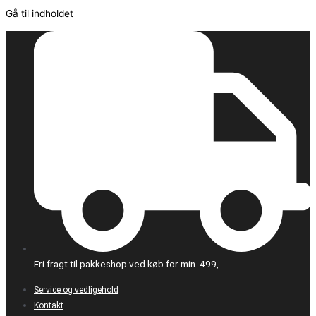
Gå til indholdet
Fri fragt til pakkeshop ved køb for min. 499,-
Service og vedligehold
Kontakt