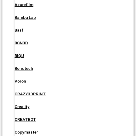
Azurefilm
Bambu Lab
Basf
BCN3D
BIQU
Bondtech
Voron
CRAZY3DPRINT
Creality
CREATBOT
Copymaster