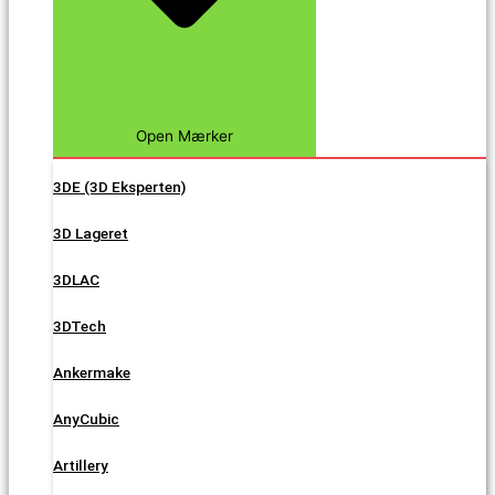
Open Mærker
3DE (3D Eksperten)
3D Lageret
3DLAC
3DTech
Ankermake
AnyCubic
Artillery