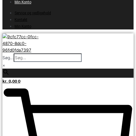
Min Konto
Service og vedligehold
Kontakt
Min Konto
Søg...
×
kr.
0,00
0