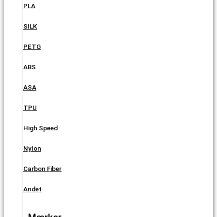
PLA
SILK
PETG
ABS
ASA
TPU
High Speed
Nylon
Carbon Fiber
Andet