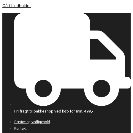
Gå til indholdet
Fri fragt til pakkeshop ved køb for min. 499,-
Service og vedligehold
Kontakt