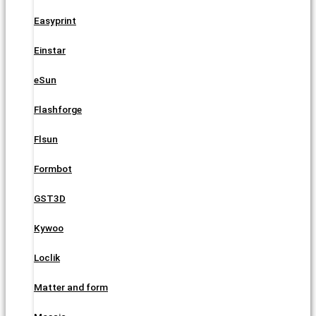
Easyprint
Einstar
eSun
Flashforge
Flsun
Formbot
GST3D
Kywoo
Loclik
Matter and form