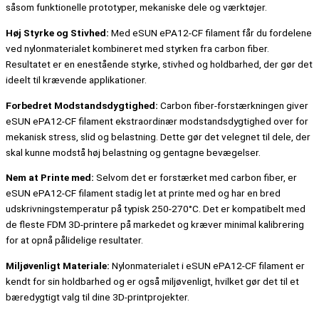
såsom funktionelle prototyper, mekaniske dele og værktøjer.
Høj Styrke og Stivhed:
Med eSUN ePA12-CF filament får du fordelene
ved nylonmaterialet kombineret med styrken fra carbon fiber.
Resultatet er en enestående styrke, stivhed og holdbarhed, der gør det
ideelt til krævende applikationer.
Forbedret Modstandsdygtighed:
Carbon fiber-forstærkningen giver
eSUN ePA12-CF filament ekstraordinær modstandsdygtighed over for
mekanisk stress, slid og belastning. Dette gør det velegnet til dele, der
skal kunne modstå høj belastning og gentagne bevægelser.
Nem at Printe med:
Selvom det er forstærket med carbon fiber, er
eSUN ePA12-CF filament stadig let at printe med og har en bred
udskrivningstemperatur på typisk 250-270°C. Det er kompatibelt med
de fleste FDM 3D-printere på markedet og kræver minimal kalibrering
for at opnå pålidelige resultater.
Miljøvenligt Materiale:
Nylonmaterialet i eSUN ePA12-CF filament er
kendt for sin holdbarhed og er også miljøvenligt, hvilket gør det til et
bæredygtigt valg til dine 3D-printprojekter.