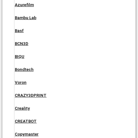
Azurefilm
Bambu Lab
Basf
BCN3D
BIQU
Bondtech
Voron
CRAZY3DPRINT
Creality
CREATBOT
Copymaster