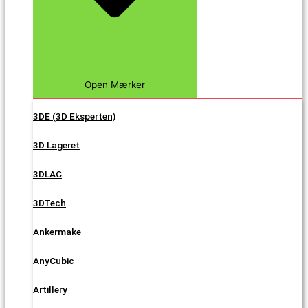
Open Mærker
3DE (3D Eksperten)
3D Lageret
3DLAC
3DTech
Ankermake
AnyCubic
Artillery