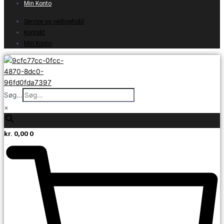
Min Konto
Service og vedligehold
Kontakt
Min Konto
Søg...
×
kr.
0,00
0