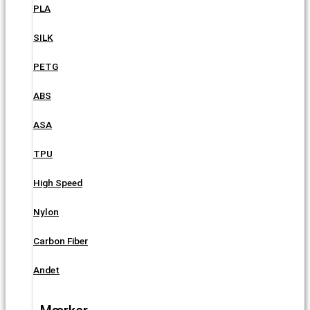
PLA
SILK
PETG
ABS
ASA
TPU
High Speed
Nylon
Carbon Fiber
Andet