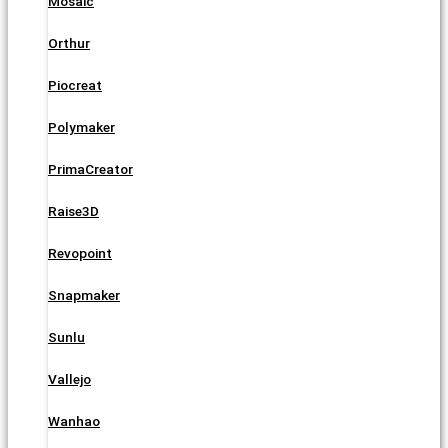
Mosaic
Orthur
Piocreat
Polymaker
PrimaCreator
Raise3D
Revopoint
Snapmaker
Sunlu
Vallejo
Wanhao