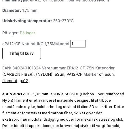
Filamenttype:
ePA12-CF (Carbon Fiber Reinforced Nylon)
Diameter:
1,75 mm
Udskrivningstemperatur:
250-270°C
På lager:
På lager
ePA12-CF Natural 1KG 1,75MM antal
Tilføj til kurv
EAN:
840249101324
Varenummer
EPA12-CF175N
Kategorier
(CARBON FIBER)
,
(NYLON)
,
eSun
,
PA12-CF
Mærker
cf
,
esun
,
filament
,
pa12
eSUN ePA12-CF 1,75 mm:
eSUN ePA12-CF (Carbon Fiber Reinforced
Nylon) filament er et avanceret materiale designet til at tilbyde
enestående styrke, holdbarhed og stivhed til dine 3D-udskrifter. Dette
filament er forstærket med carbon fiber, hvilket giver det
ekstraordinær modstandsdygtighed over for mekanisk stress og slid.
Det er ideelt til applikationer, der kræver høj styrke-til-vægt-forhold,