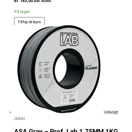
kr.
145,00
inkl. moms
På lager
Tilføj til kurv
Udsolgt
(ASA)
ASA Gray – Prof. Lab 1,75MM 1KG