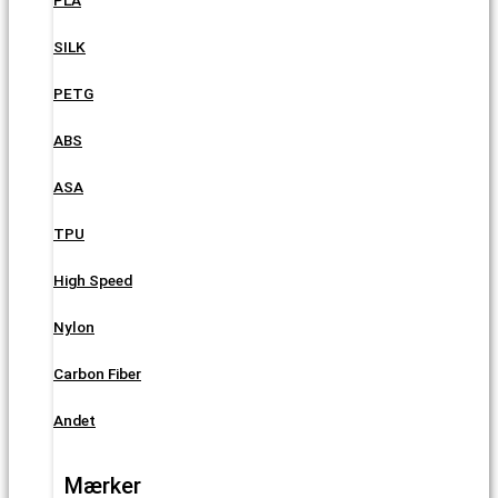
SILK
PETG
ABS
ASA
TPU
High Speed
Nylon
Carbon Fiber
Andet
Mærker