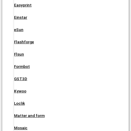
Easyprint
Einstar
eSun
Flashforge
Flsun
Formbot
GST3D
Kywoo
Loclik
Matter and form
Mosaic