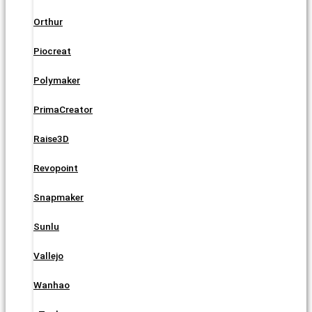
Orthur
Piocreat
Polymaker
PrimaCreator
Raise3D
Revopoint
Snapmaker
Sunlu
Vallejo
Wanhao