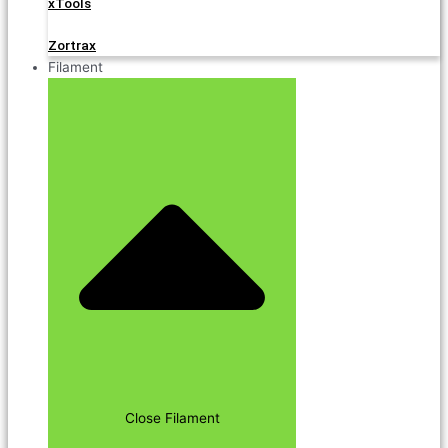
xTools
Zortrax
Filament
Close Filament