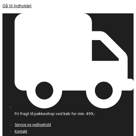
Gå til indholdet
Fri fragt til pakkeshop ved køb for min. 499,-
Service og vedligehold
Kontakt