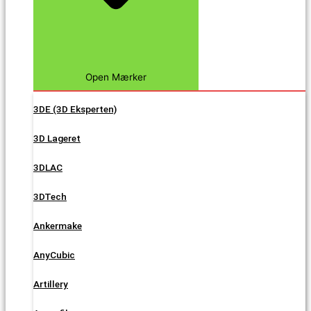
Open Mærker
3DE (3D Eksperten)
3D Lageret
3DLAC
3DTech
Ankermake
AnyCubic
Artillery