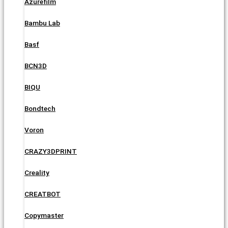
Azurefilm
Bambu Lab
Basf
BCN3D
BIQU
Bondtech
Voron
CRAZY3DPRINT
Creality
CREATBOT
Copymaster