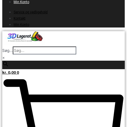
Min Konto
Service og vedligehold
Kontakt
Min Konto
Søg...
×
kr.
0,00
0