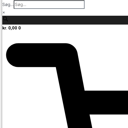
Søg...
×
kr.
0,00
0