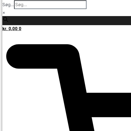
Søg...
×
kr.
0,00
0