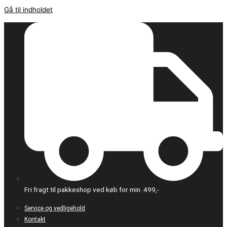
Gå til indholdet
Fri fragt til pakkeshop ved køb for min. 499,-
Service og vedligehold
Kontakt