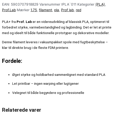
EAN:
5903707918829
Varenummer
IPLA`011
Kategorier
(PLA)
,
Prof.Lab
Mærker
1.75
,
filament
,
pla
,
Prof lab
,
red
PLA+ fra
Prof. Lab
er en videreudvikling af klassisk PLA, optimeret til
forbedret styrke, varmebestandighed og lagbinding. Det er let at printe
med og ideelt til både funktionelle prototyper og dekorative modeller.
Denne filament leveres i vakuumpakket spole med fugtbeskyttelse –
klar til direkte brug i de fleste FDM printere.
Fordele:
Øget styrke og holdbarhed sammenlignet med standard PLA
Let printbar – ingen warping eller lugtgener
Velegnet til både begyndere og professionelle
Relaterede varer