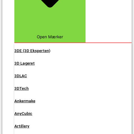
Open Mærker
3DE (3D Eksperten)
3D Lageret
3DLAC
3DTech
Ankermake
AnyCubic
Artillery