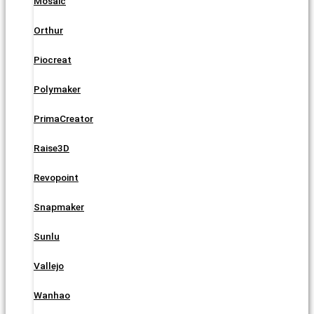
Mosaic
Orthur
Piocreat
Polymaker
PrimaCreator
Raise3D
Revopoint
Snapmaker
Sunlu
Vallejo
Wanhao