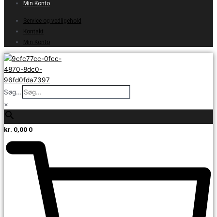
Min Konto
Service og vedligehold
Kontakt
Min Konto
Søg...
×
kr.
0,00
0