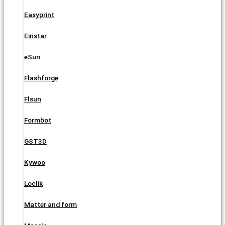
Easyprint
Einstar
eSun
Flashforge
Flsun
Formbot
GST3D
Kywoo
Loclik
Matter and form