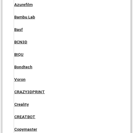
Azurefilm
Bambu Lab
Basf
BCN3D
BIQU
Bondtech
Voron
CRAZY3DPRINT
Creality
CREATBOT
Copymaster