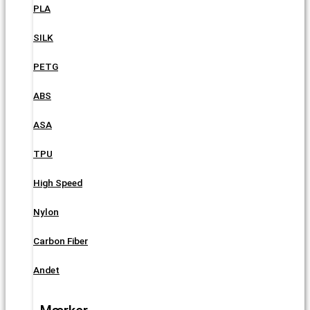
PLA
SILK
PETG
ABS
ASA
TPU
High Speed
Nylon
Carbon Fiber
Andet