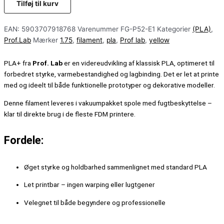
Tilføj til kurv
EAN:
5903707918768
Varenummer
FG-P52-E1
Kategorier
(PLA)
,
Prof.Lab
Mærker
1.75
,
filament
,
pla
,
Prof lab
,
yellow
PLA+ fra
Prof. Lab
er en videreudvikling af klassisk PLA, optimeret til
forbedret styrke, varmebestandighed og lagbinding. Det er let at printe
med og ideelt til både funktionelle prototyper og dekorative modeller.
Denne filament leveres i vakuumpakket spole med fugtbeskyttelse –
klar til direkte brug i de fleste FDM printere.
Fordele:
Øget styrke og holdbarhed sammenlignet med standard PLA
Let printbar – ingen warping eller lugtgener
Velegnet til både begyndere og professionelle