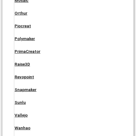
Mosaic
Orthur
Piocreat
Polymaker
PrimaCreator
Raise3D
Revopoint
Snapmaker
Sunlu
Vallejo
Wanhao