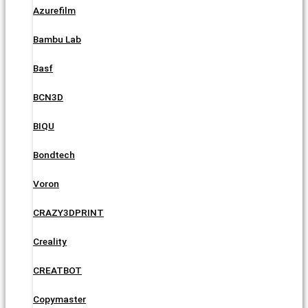
Azurefilm
Bambu Lab
Basf
BCN3D
BIQU
Bondtech
Voron
CRAZY3DPRINT
Creality
CREATBOT
Copymaster