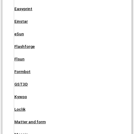
Easyprint
Einstar
eSun
Flashforge
Flsun
Formbot
GST3D
Kywoo
Loclik
Matter and form