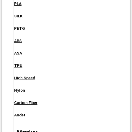
PLA
SILK
PETG
ABS
ASA
TPU
High Speed
Nylon
Carbon Fiber
Andet