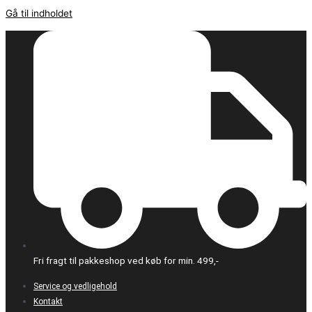
Gå til indholdet
Fri fragt til pakkeshop ved køb for min. 499,-
Service og vedligehold
Kontakt