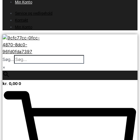
Min Konto
Service og vedligehold
Kontakt
Min Konto
Søg...
×
kr.
0,00
0