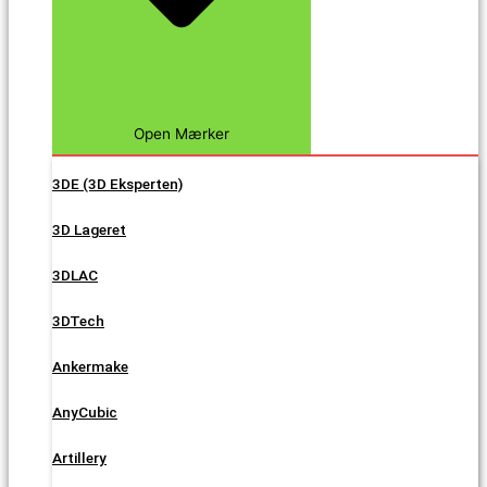
Open Mærker
3DE (3D Eksperten)
3D Lageret
3DLAC
3DTech
Ankermake
AnyCubic
Artillery