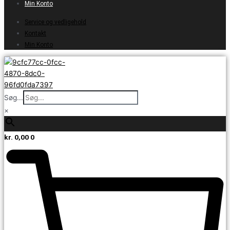
Min Konto
Service og vedligehold
Kontakt
Min Konto
Søg...
×
kr.
0,00
0