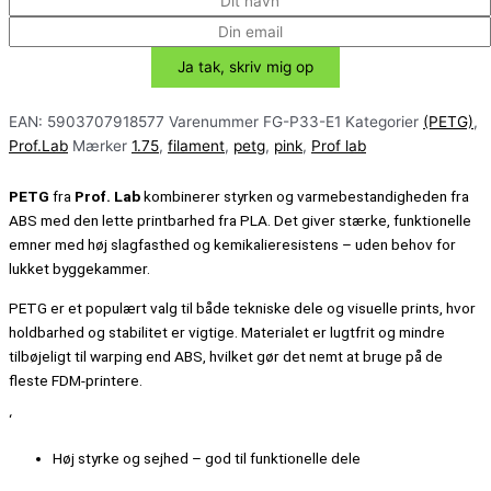
EAN:
5903707918577
Varenummer
FG-P33-E1
Kategorier
(PETG)
,
Prof.Lab
Mærker
1.75
,
filament
,
petg
,
pink
,
Prof lab
PETG
fra
Prof. Lab
kombinerer styrken og varmebestandigheden fra
ABS med den lette printbarhed fra PLA. Det giver stærke, funktionelle
emner med høj slagfasthed og kemikalieresistens – uden behov for
lukket byggekammer.
PETG er et populært valg til både tekniske dele og visuelle prints, hvor
holdbarhed og stabilitet er vigtige. Materialet er lugtfrit og mindre
tilbøjeligt til warping end ABS, hvilket gør det nemt at bruge på de
fleste FDM-printere.
‘
Høj styrke og sejhed – god til funktionelle dele