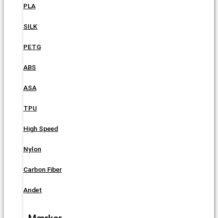
PLA
SILK
PETG
ABS
ASA
TPU
High Speed
Nylon
Carbon Fiber
Andet