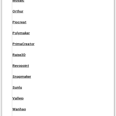
Mosaic
Orthur
Piocreat
Polymaker
PrimaCreator
Raise3D
Revopoint
Snapmaker
Sunlu
Vallejo
Wanhao