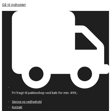
Gå til indholdet
Fri fragt til pakkeshop ved køb for min. 499,-
Service og vedligehold
Kontakt