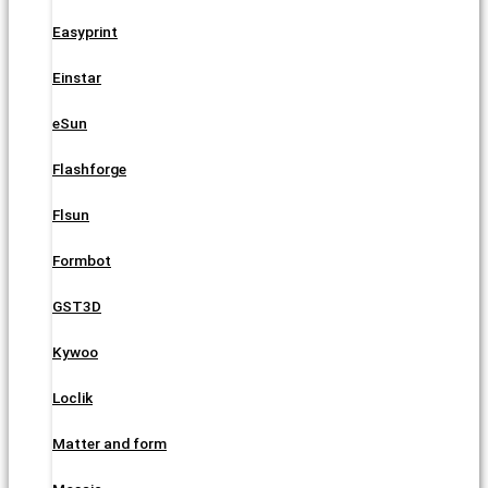
Easyprint
Einstar
eSun
Flashforge
Flsun
Formbot
GST3D
Kywoo
Loclik
Matter and form