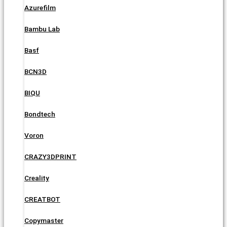
Azurefilm
Bambu Lab
Basf
BCN3D
BIQU
Bondtech
Voron
CRAZY3DPRINT
Creality
CREATBOT
Copymaster