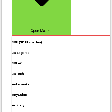
Open Mærker
3DE (3D Eksperten)
3D Lageret
3DLAC
3DTech
Ankermake
AnyCubic
Artillery