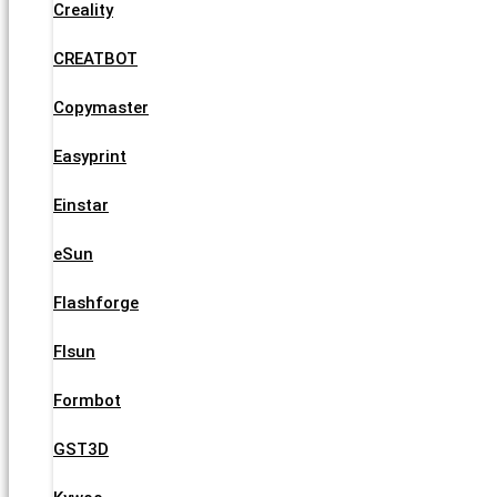
Creality
CREATBOT
Copymaster
Easyprint
Einstar
eSun
Flashforge
Flsun
Formbot
GST3D