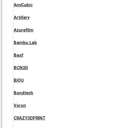
AnyCubic
Artillery
Azurefilm
Bambu Lab
Basf
BCN3D
BIQU
Bondtech
Voron
CRAZY3DPRINT