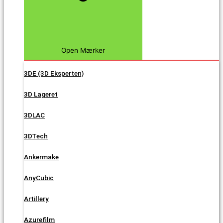
Open Mærker
3DE (3D Eksperten)
3D Lageret
3DLAC
3DTech
Ankermake
AnyCubic
Artillery
Azurefilm