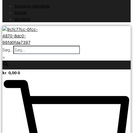
Service og vedligehold
Kontakt
Min Konto
Søg...
×
kr.
0,00
0