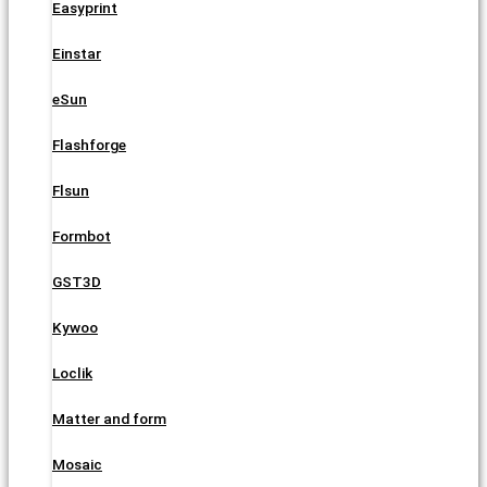
Easyprint
Einstar
eSun
Flashforge
Flsun
Formbot
GST3D
Kywoo
Loclik
Matter and form
Mosaic