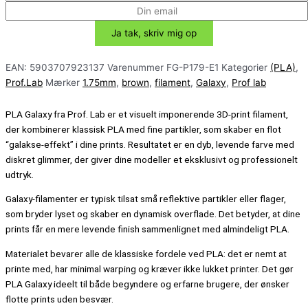
EAN:
5903707923137
Varenummer
FG-P179-E1
Kategorier
(PLA)
,
Prof.Lab
Mærker
1.75mm
,
brown
,
filament
,
Galaxy
,
Prof lab
PLA Galaxy fra Prof. Lab er et visuelt imponerende 3D-print filament,
der kombinerer klassisk PLA med fine partikler, som skaber en flot
“galakse-effekt” i dine prints. Resultatet er en dyb, levende farve med
diskret glimmer, der giver dine modeller et eksklusivt og professionelt
udtryk.
Galaxy-filamenter er typisk tilsat små reflektive partikler eller flager,
som bryder lyset og skaber en dynamisk overflade. Det betyder, at dine
prints får en mere levende finish sammenlignet med almindeligt PLA.
Materialet bevarer alle de klassiske fordele ved PLA: det er nemt at
printe med, har minimal warping og kræver ikke lukket printer. Det gør
PLA Galaxy ideelt til både begyndere og erfarne brugere, der ønsker
flotte prints uden besvær.