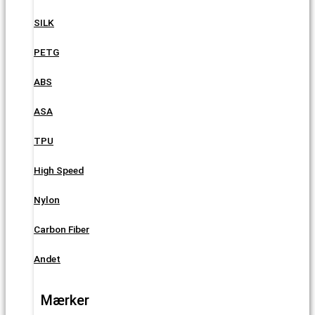
SILK
PETG
ABS
ASA
TPU
High Speed
Nylon
Carbon Fiber
Andet
Mærker