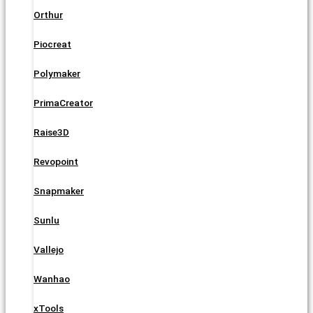
Orthur
Piocreat
Polymaker
PrimaCreator
Raise3D
Revopoint
Snapmaker
Sunlu
Vallejo
Wanhao
xTools