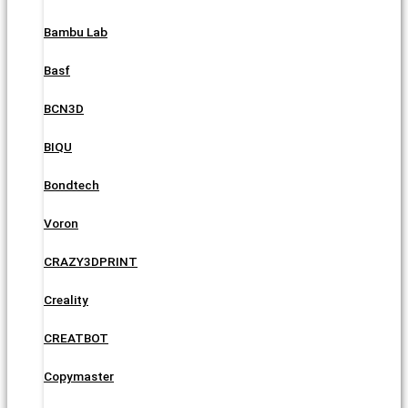
Bambu Lab
Basf
BCN3D
BIQU
Bondtech
Voron
CRAZY3DPRINT
Creality
CREATBOT
Copymaster