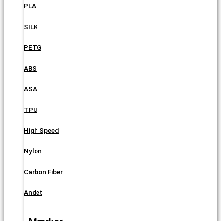
PLA
SILK
PETG
ABS
ASA
TPU
High Speed
Nylon
Carbon Fiber
Andet