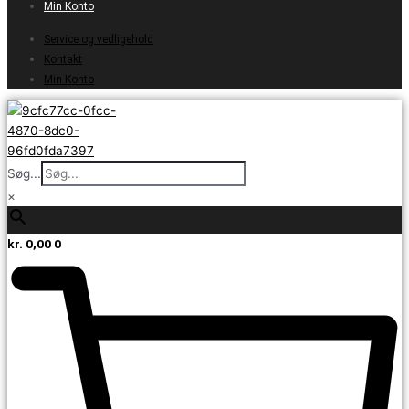
Min Konto
Service og vedligehold
Kontakt
Min Konto
Søg...
×
kr.
0,00
0