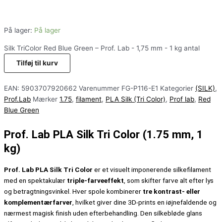
På lager:
På lager
Silk TriColor Red Blue Green – Prof. Lab - 1,75 mm - 1 kg antal
Tilføj til kurv
EAN:
5903707920662
Varenummer
FG-P116-E1
Kategorier
(SILK)
,
Prof.Lab
Mærker
1.75
,
filament
,
PLA Silk (Tri Color)
,
Prof lab
,
Red
Blue Green
Prof. Lab PLA Silk Tri Color (1.75 mm, 1
kg)
Prof. Lab PLA Silk Tri Color
er et visuelt imponerende silkefilament
med en spektakulær
triple-farveeffekt
, som skifter farve alt efter lys
og betragtningsvinkel. Hver spole kombinerer
tre kontrast- eller
komplementærfarver
, hvilket giver dine 3D-prints en iøjnefaldende og
nærmest magisk finish uden efterbehandling. Den silkebløde glans