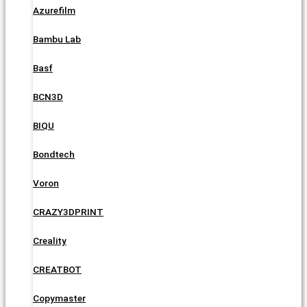
Azurefilm
Bambu Lab
Basf
BCN3D
BIQU
Bondtech
Voron
CRAZY3DPRINT
Creality
CREATBOT
Copymaster