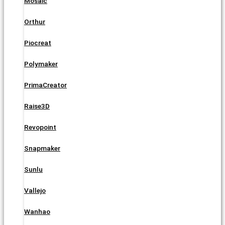
Mosaic
Orthur
Piocreat
Polymaker
PrimaCreator
Raise3D
Revopoint
Snapmaker
Sunlu
Vallejo
Wanhao