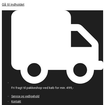
Gå til indholdet
Fri fragt til pakkeshop ved køb for min. 499,-
Service og vedligehold
Kontakt