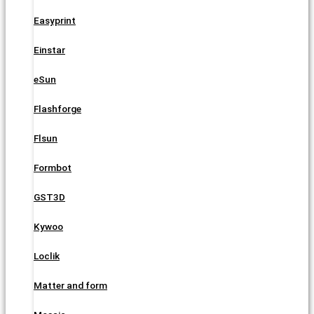
Easyprint
Einstar
eSun
Flashforge
Flsun
Formbot
GST3D
Kywoo
Loclik
Matter and form