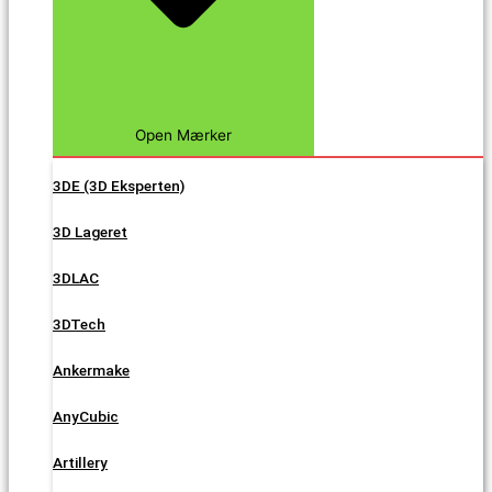
Open Mærker
3DE (3D Eksperten)
3D Lageret
3DLAC
3DTech
Ankermake
AnyCubic
Artillery